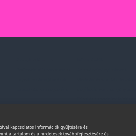
Szolgáltatásaink
Információk
Professzionális tanácsadás
Adatvédelmi nyilatkozat
Egyedi reklámajándékok
Vásárlási és szállítási feltétel
Lapozható katalógusaink
Jogi közlemény és igénybevéte
Etikai és társadalmi felelőssé
dések
ával kapcsolatos információk gyűjtésére és
int a tartalom és a hirdetések továbbfejlesztésére és