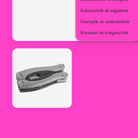
Kulcstartók és egyebek
Esernyők és esőkabátok
Ruházat és kiegészítők