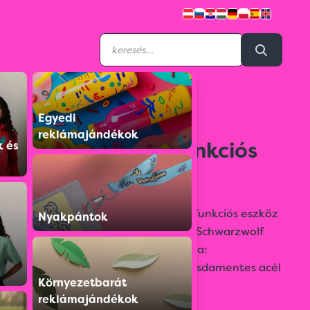
Egyedi
F2400400AJ3
reklámajándékok
ARMADOR többfunkciós
k és
eszköz
15-az-1-ben SCHWARZWOLF multifunkciós eszköz
Nyakpántok
biztonsági zárral, neoprén tokban. Schwarzwolf
ajándékdobozban szállítjuk. Anyaga:
csúszásmentes alumínium nyél, rozsdamentes acél
Környezetbarát
szerszámok.
reklámajándékok