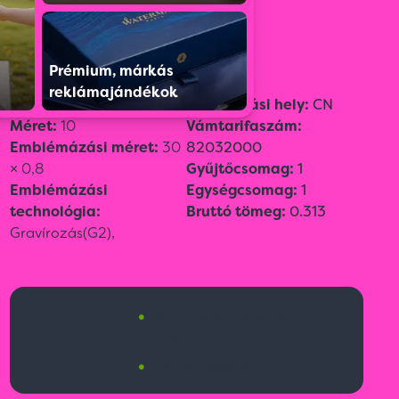
Színválaszték:
Prémium, márkás
reklámajándékok
Szín:
Szürke
Származási hely:
CN
Méret:
10
Vámtarifaszám:
Emblémázási méret:
30
82032000
× 0,8
Gyűjtőcsomag:
1
Emblémázási
Egységcsomag:
1
technológia:
Bruttó tömeg:
0.313
Gravírozás(G2),
•
7 090
Nemzetközi raktárkészlet:
1704 db
Ft
•
Érkezik:
2000 db