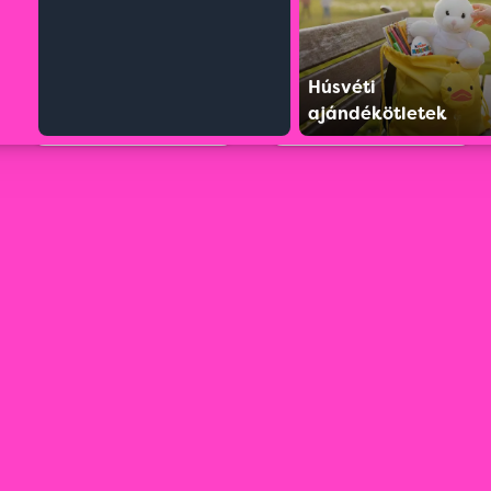
Húsvéti
ajándékötletek