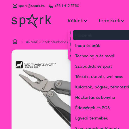
spark@spark.hu
+36 1 412 3760
Rólunk
Termékek
Kik vagyunk
Írószerek
Kapcsolat
ARMADOR többfunkciós eszköz
Blog
Iroda és órák
Karrier
Gyakran Ismételt Kérdések
Technológia és mobil
Szabadidő és sport
Táskák, utazás, wellness
Kulacsok, bögrék, termoszo
Háztartás és konyha
Édességek és POS
Egyedi termékek
Szerszámok és lámpák