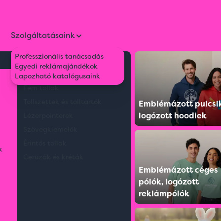
Szolgáltatásaink
Professzionális tanácsadás
Környezetbarát tollak
Egyedi reklámajándékok
Műanyag tollak
Lapozható katalógusaink
Fém tollak
Tollszettek és tolltartók
Emblémázott pulcsi
logózott hoodiek
Lézerpointerek
Szövegkiemelők
Érintős tollak
k
Ceruzák és kréták
Emblémázott céges
pólók, logózott
reklámpólók