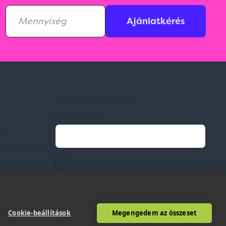
Ajánlatkérés
Feliratkozás hírlevélre
Email címed:
ek
li feltételek
elfogadom az adatvédelmi szabályzatot
gvállalás
Cookie-beállítások
Megengedem az összeset