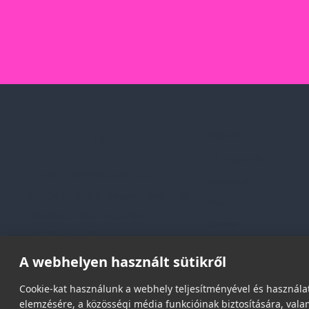
Rólunk
Kik vagyunk
Spark Promotions Kft.
Kapcsolat
Címünk:
1135 Budapest, Jász u. 13.
Blog
Telefon:
+36 1 412 3760
Karrier
Email:
spark@spark.hu
Gyakran Ismételt Kér
A webhelyen használt sütikről
Cookie-kat használunk a webhely teljesítményével és használat
elemzésére, a közösségi média funkcióinak biztosítására, valam