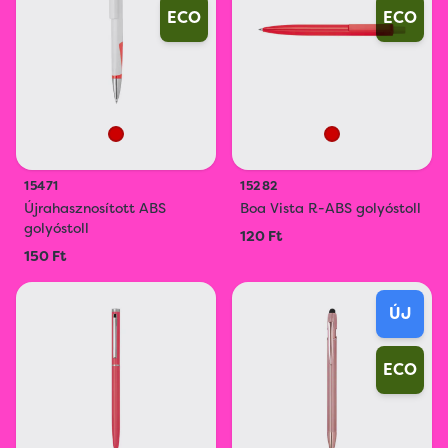
ECO
ECO
15471
15282
Újrahasznosított ABS
Boa Vista R-ABS golyóstoll
golyóstoll
120 Ft
150 Ft
ÚJ
ECO