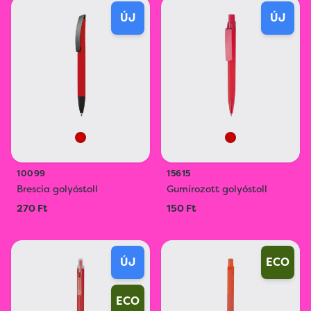
ÚJ
ÚJ
10099
15615
Brescia golyóstoll
Gumírozott golyóstoll
270 Ft
150 Ft
ÚJ
ECO
ECO