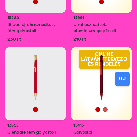
15280
13991
Bilbao újrahasznosított
Újrahasznosított
fém golyóstoll
alumínium golyóstoll
230 Ft
210 Ft
ONLINE
LÁTVÁNYTERVEZŐ
ÉS RENDELÉS
ÚJ
13655
15413
Glendale fém golyóstoll
Golyóstoll