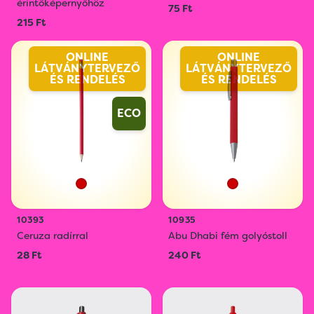
érintőképernyőhöz
75 Ft
215 Ft
ONLINE
ONLINE
LÁTVÁNYTERVEZŐ
LÁTVÁNYTERVEZŐ
ÉS RENDELÉS
ÉS RENDELÉS
ECO
10393
10935
Ceruza radírral
Abu Dhabi fém golyóstoll
28 Ft
240 Ft