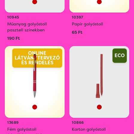
10945
10397
Műanyag golyóstoll
Papír golyóstoll
pasztell színekben
65 Ft
190 Ft
ONLINE
ECO
LÁTVÁNYTERVEZŐ
ÉS RENDELÉS
13689
10866
Fém golyóstoll
Karton golyóstoll