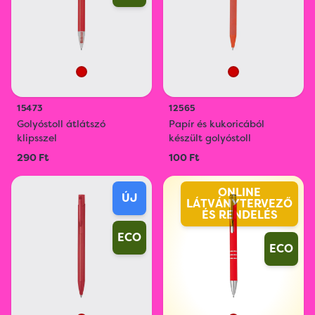
15473
12565
Golyóstoll átlátszó
Papír és kukoricából
klipsszel
készült golyóstoll
290 Ft
100 Ft
ONLINE
ÚJ
LÁTVÁNYTERVEZŐ
ÉS RENDELÉS
ECO
ECO