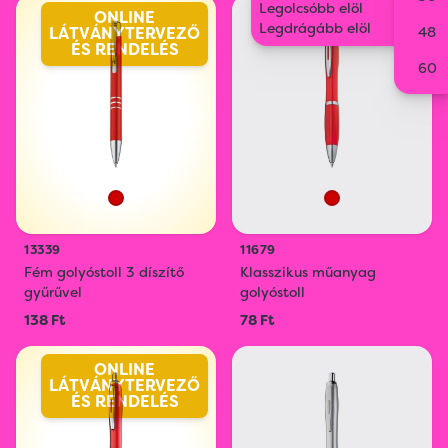
Legolcsóbb elöl
ONLINE
Legdrágább elöl
LÁTVÁNYTERVEZŐ
48
ÉS RENDELÉS
60
13339
11679
Fém golyóstoll 3 díszítő
Klasszikus műanyag
gyűrűvel
golyóstoll
138 Ft
78 Ft
ONLINE
LÁTVÁNYTERVEZŐ
ÉS RENDELÉS