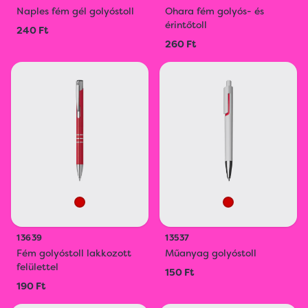
Naples fém gél golyóstoll
Ohara fém golyós- és
érintőtoll
240 Ft
260 Ft
13639
13537
Fém golyóstoll lakkozott
Műanyag golyóstoll
felülettel
150 Ft
190 Ft