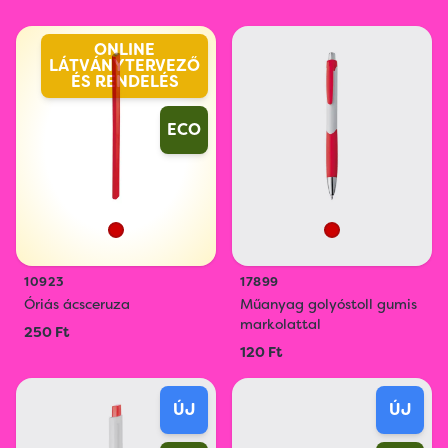
ONLINE
LÁTVÁNYTERVEZŐ
ÉS RENDELÉS
ECO
10923
17899
Óriás ácsceruza
Műanyag golyóstoll gumis
markolattal
250 Ft
120 Ft
ÚJ
ÚJ