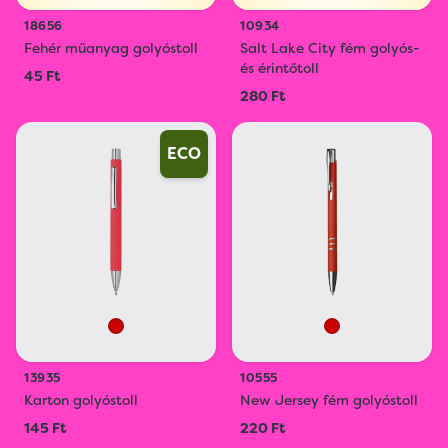
18656
10934
Fehér műanyag golyóstoll
Salt Lake City fém golyós-
és érintőtoll
45 Ft
280 Ft
ECO
13935
10555
Karton golyóstoll
New Jersey fém golyóstoll
145 Ft
220 Ft