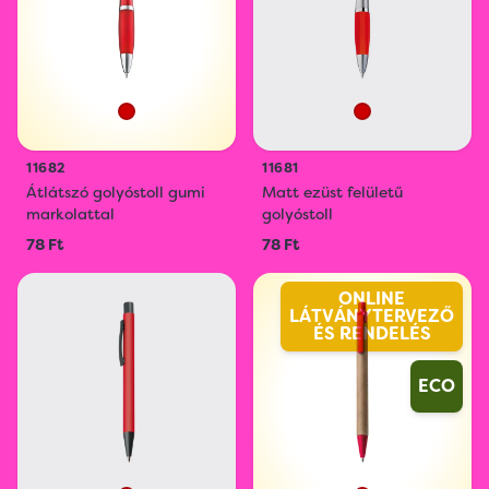
11682
11681
Átlátszó golyóstoll gumi
Matt ezüst felületű
markolattal
golyóstoll
78 Ft
78 Ft
ONLINE
LÁTVÁNYTERVEZŐ
ÉS RENDELÉS
ECO