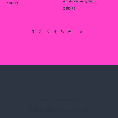
érintőképernyőhöz
330 Ft
380 Ft
1
2
3
4
5
6
›
Spark Promotions Kft.
Címünk:
1135 Budapest, Jász u. 13.