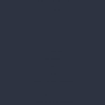
Telefon:
+36 1 412 3760
Email:
spark@spark.hu
Rólunk
Kik vagyunk
Kapcsolat
Blog
Karrier
Gyakran Ismételt Kérdések
Szolgáltatásaink
Professzionális tanácsadás