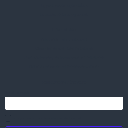
Egyedi reklámajándékok
Lapozható katalógusaink
Információk
Adatvédelmi nyilatkozat
Vásárlási és szállítási feltételek
Jogi közlemény és igénybevételi feltételek
Etikai és társadalmi felelősségvállalás
Feliratkozás hírlevélre
Email címed:
elfogadom az adatvédelmi szabályzatot