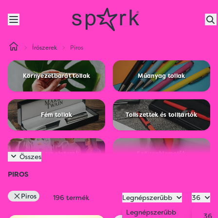
Írószerek
Piros
Környezetbarát tollak
Műanyag tollak
Fém tollak
Tollszettek és tolltartók
Lézerpointerek
Szövegkiemelők
Összes
PIROS
Érintős tollak
Ceruzák és kréták
Piros
196 termék
Legnépszerűbb
36
Legnépszerűbb
36