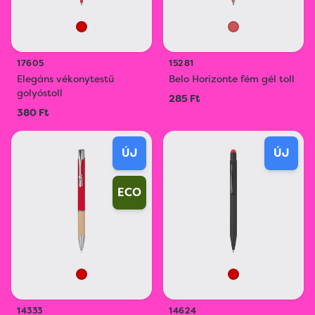
17605
15281
Elegáns vékonytestű
Belo Horizonte fém gél toll
golyóstoll
285 Ft
380 Ft
ÚJ
ÚJ
ECO
14333
14624