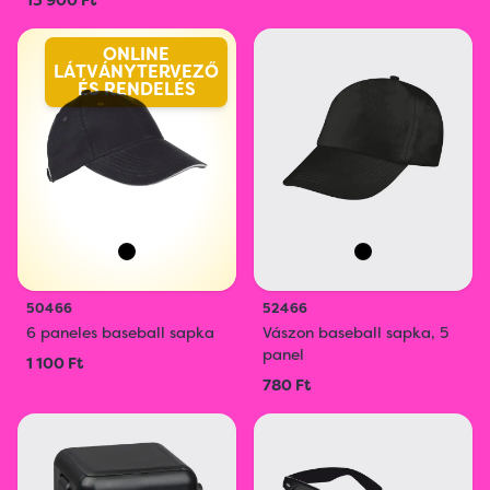
13 900 Ft
ONLINE
LÁTVÁNYTERVEZŐ
ÉS RENDELÉS
50466
52466
6 paneles baseball sapka
Vászon baseball sapka, 5
panel
1 100 Ft
780 Ft