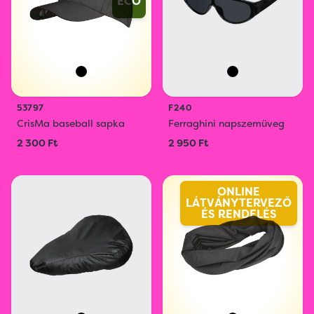
ECO
53797
F240
CrisMa baseball sapka
Ferraghini napszemüveg
2 300 Ft
2 950 Ft
ONLINE
LÁTVÁNYTERVEZŐ
ÉS RENDELÉS