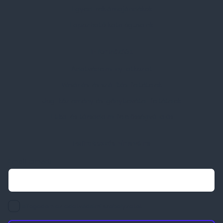
Egyedi reklámajándékok
Lapozható katalógusaink
Információk
Adatvédelmi nyilatkozat
Vásárlási és szállítási feltételek
Jogi közlemény és igénybevételi feltételek
Etikai és társadalmi felelősségvállalás
Feliratkozás hírlevélre
Email címed:
elfogadom az adatvédelmi szabályzatot