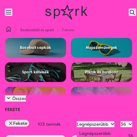
Szabadidő és sport
Fekete
Baseball sapkák
Napszemüvegek
Sport kellékek
Piknik és outdoor
Játékok
Strand kellékek
Összes
FEKETE
Biciklis kiegészítők
Kisállat kiegészítők
Fekete
103 termék
Legnépszerűbb
36
Legnépszerűbb
36