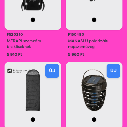
F520210
F150480
MERAPI szerszám
MANASLU polarizált
bicikliseknek
napszemüveg
5 910 Ft
5 960 Ft
ÚJ
ÚJ