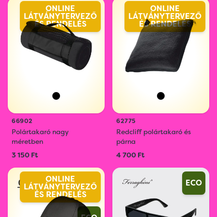
ONLINE
ONLINE
LÁTVÁNYTERVEZŐ
LÁTVÁNYTERVEZŐ
ÉS RENDELÉS
ÉS RENDELÉS
66902
62775
Polártakaró nagy
Redcliff polártakaró és
méretben
párna
3 150 Ft
4 700 Ft
ONLINE
ECO
LÁTVÁNYTERVEZŐ
ÉS RENDELÉS