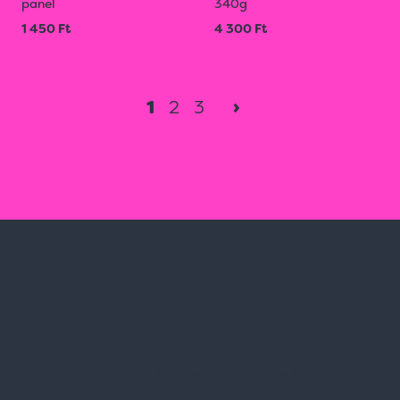
panel
340g
1 450 Ft
4 300 Ft
1
2
3
›
Spark Promotions Kft.
Címünk:
1135 Budapest, Jász u. 13.