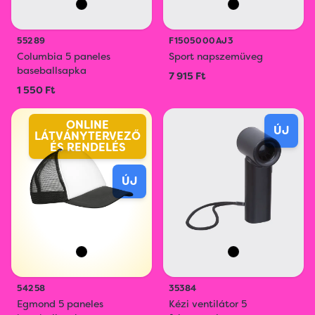
55289
F1505000AJ3
Columbia 5 paneles
Sport napszemüveg
baseballsapka
7 915 Ft
1 550 Ft
ONLINE
ÚJ
LÁTVÁNYTERVEZŐ
ÉS RENDELÉS
ÚJ
54258
35384
Egmond 5 paneles
Kézi ventilátor 5