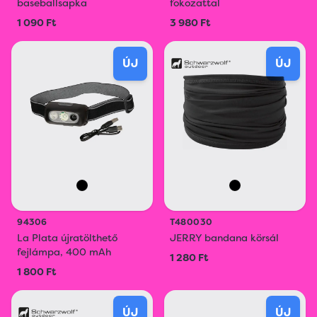
baseballsapka
fokozattal
1 090 Ft
3 980 Ft
ÚJ
ÚJ
94306
T480030
La Plata újratölthető
JERRY bandana körsál
fejlámpa, 400 mAh
1 280 Ft
1 800 Ft
ÚJ
ÚJ