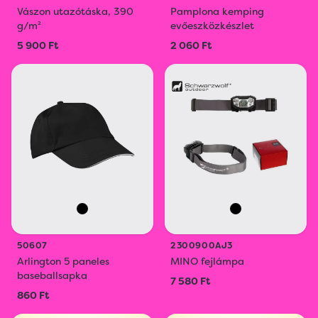
Vászon utazótáska, 390
Pamplona kemping
g/m²
evőeszközkészlet
5 900 Ft
2 060 Ft
50607
2300900AJ3
Arlington 5 paneles
MINO fejlámpa
baseballsapka
7 580 Ft
860 Ft