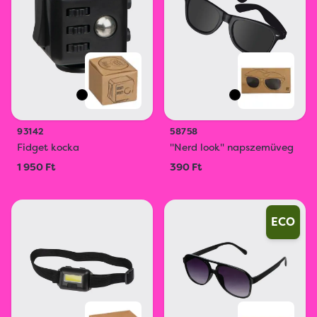
93142
58758
Fidget kocka
"Nerd look" napszemüveg
1 950 Ft
390 Ft
ECO