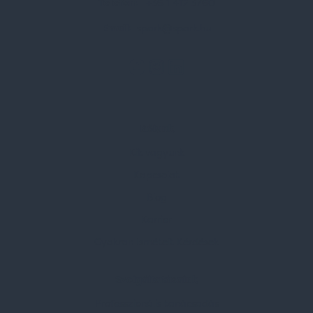
Telefon:
+36 1 412 3760
Email:
spark@spark.hu
Rólunk
Kik vagyunk
Kapcsolat
Blog
Karrier
Gyakran Ismételt Kérdések
Szolgáltatásaink
Professzionális tanácsadás