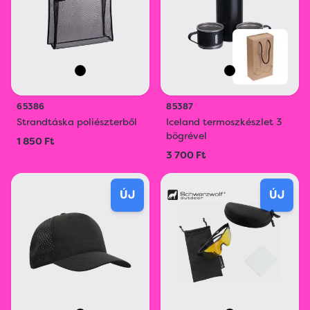
65386
85387
Strandtáska poliészterből
Iceland termoszkészlet 3
bögrével
1 850 Ft
3 700 Ft
ÚJ
ÚJ