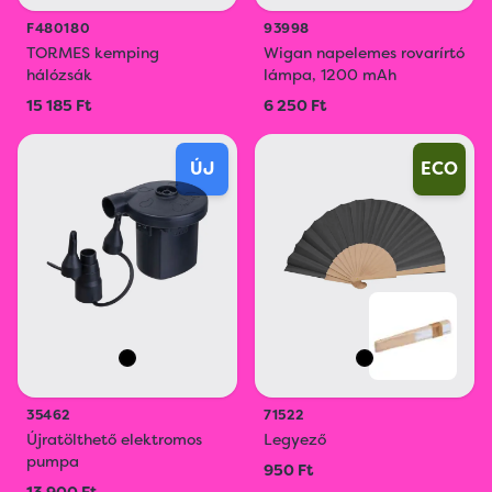
F480180
93998
TORMES kemping
Wigan napelemes rovarírtó
hálózsák
lámpa, 1200 mAh
15 185 Ft
6 250 Ft
ÚJ
ECO
35462
71522
Újratölthető elektromos
Legyező
pumpa
950 Ft