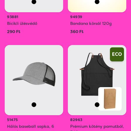
93881
94939
Bicikli ülésvédő
Bandana körsál 120g
290 Ft
360 Ft
ECO
51475
82963
Hálós baseball sapka, 6
Prémium kötény pamutból,