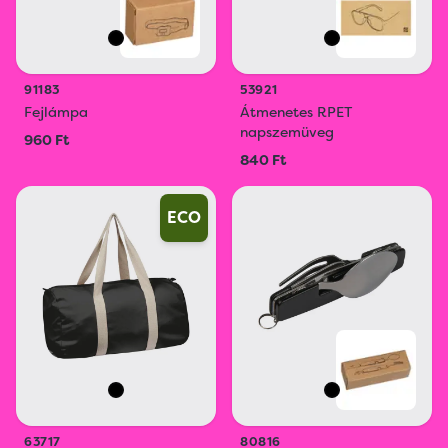
91183
53921
Fejlámpa
Átmenetes RPET
napszemüveg
960 Ft
840 Ft
ECO
63717
80816