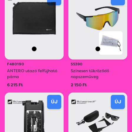
F480190
55390
ANTERO utazó felfújható
Színesen tükröződő
párna
napszemüveg
6 215 Ft
2 150 Ft
ÚJ
ÚJ