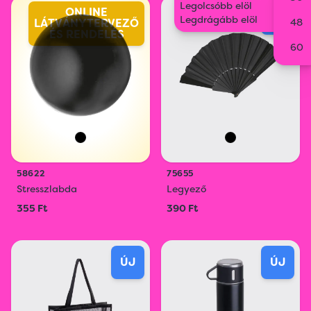
Legolcsóbb elöl
ONLINE
ÚJ
Legdrágább elöl
LÁTVÁNYTERVEZŐ
48
ÉS RENDELÉS
60
58622
75655
Stresszlabda
Legyező
355 Ft
390 Ft
ÚJ
ÚJ