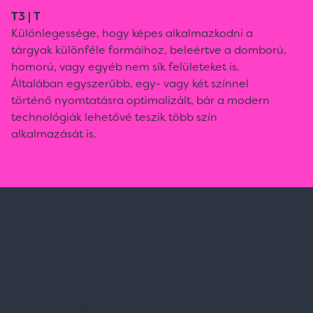
T3 | T
Különlegessége, hogy képes alkalmazkodni a
tárgyak különféle formáihoz, beleértve a domború,
homorú, vagy egyéb nem sík felületeket is.
Általában egyszerűbb, egy- vagy két színnel
történő nyomtatásra optimalizált, bár a modern
technológiák lehetővé teszik több szín
alkalmazását is.
Spark Promotions Kft.
Címünk:
1135 Budapest, Jász u. 13.