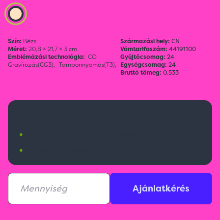
Szín:
Bézs
Származási hely:
CN
Méret:
20,8 × 21,7 × 3 cm
Vámtarifaszám:
44191100
Emblémázási technológia:
CO
Gyűjtőcsomag:
24
Gravírozás(CG3),
Tamponnyomás(T3),
Egységcsomag:
24
Bruttó tömeg:
0.533
5 700 Ft
•
Budapesti raktárkészlet:
346 db
•
Nemzetközi raktárkészlet:
1776 db
Ajánlatkérés