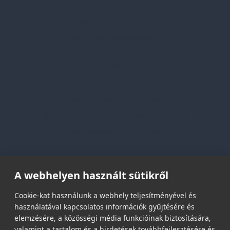
Professzionális tanácsadás
Egyedi reklámajándékok
Lapozható katalógusaink
Információk
Adatvédelmi nyilatkozat
Vásárlási és szállítási feltételek
Jogi közlemény és igénybevételi feltételek
Etikai és társadalmi felelősségvállalás
Feliratkozás hírlevélre
A webhelyen használt sütikről
Email címed:
Cookie-kat használunk a webhely teljesítményével és
használatával kapcsolatos információk gyűjtésére és
elemzésére, a közösségi média funkcióinak biztosítására,
elfogadom az adatvédelmi szabályzatot
valamint a tartalom és a hirdetések továbbfejlesztésére és