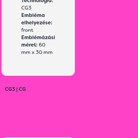
Technológia:
CG3
Embléma
elhelyezése:
front
Emblémázási
méret:
60
mm x 30 mm
CG3 | CG