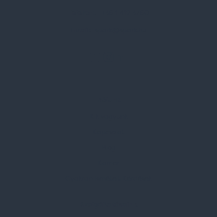
Telefon:
+36 1 412 3760
Email:
spark@spark.hu
Rólunk
Kik vagyunk
Kapcsolat
Blog
Karrier
Gyakran Ismételt Kérdések
Szolgáltatásaink