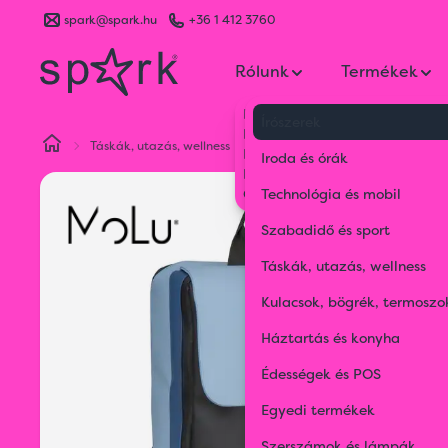
spark@spark.hu
+36 1 412 3760
Rólunk
Termékek
Kik vagyunk
Írószerek
Kapcsolat
Táskák, utazás, wellness
Hátizsákok és válltáskák
Sai
Blog
Iroda és órák
Karrier
Gyakran Ismételt Kérdések
Technológia és mobil
Szabadidő és sport
Táskák, utazás, wellness
Kulacsok, bögrék, termoszo
Háztartás és konyha
Édességek és POS
Egyedi termékek
Szerszámok és lámpák