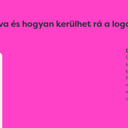
va és hogyan kerülhet rá a log
D
D
t
k
f
m
c