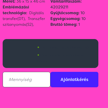
Méret:
36 x 15 x 46 cm
Vámtarifaszám:
Emblémázási
42029211
technológia:
Digitális
Gyűjtőcsomag:
10
transfer(DT),
Transzfer
Egységcsomag:
10
szitanyomás(S2),
Bruttó tömeg:
1
•
25 900
Budapesti raktárkészlet:
1 db
•
Ft
Nemzetközi raktárkészlet:
299 db
Ajánlatkérés