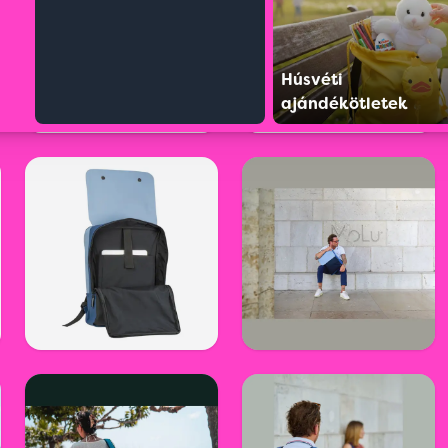
Húsvéti
ajándékötletek