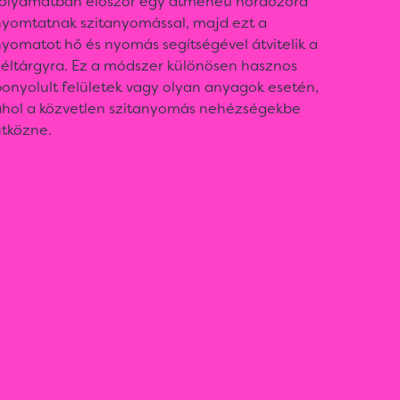
folyamatban először egy átmeneti hordozóra
nyomtatnak szitanyomással, majd ezt a
yomatot hő és nyomás segítségével átvitelik a
céltárgyra. Ez a módszer különösen hasznos
onyolult felületek vagy olyan anyagok esetén,
ahol a közvetlen szitanyomás nehézségekbe
ütközne.