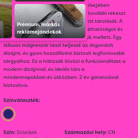
kényelem érdekében. A hátizsák belsejében
laptoptartó rekeszt, valamint több további rekeszt
talál, amelyek biztosítják a rendezett tárolását. A
Prémium, márkás
fényvisszaverő cipzárak növelik a láthatóságot és
reklámajándékok
a biztonságot gyenge fényviszonyok mellett. Egy
stílusos mágneszár teszi teljessé az átgondolt
dizájnt, és gyors hozzáférést biztosít legfontosabb
tárgyaihoz. Ez a hátizsák ötvözi a funkcionalitást a
modern dizájnnal, és ideális társ a
mindennapokban és útközben. 2 év garanciával
biztosítva.
Színválaszték:
Szín:
Sötétkék
Származási hely:
CN