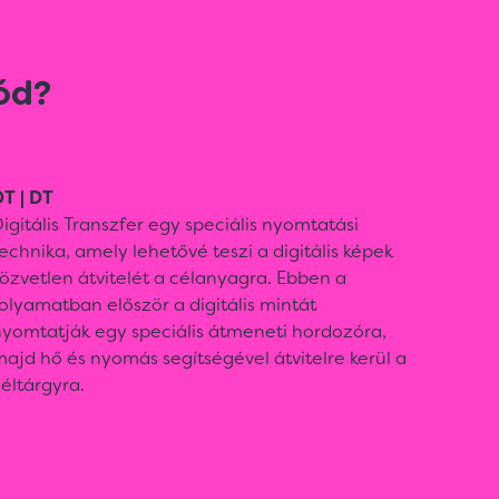
ód?
T | DT
igitális Transzfer egy speciális nyomtatási
echnika, amely lehetővé teszi a digitális képek
özvetlen átvitelét a célanyagra. Ebben a
olyamatban először a digitális mintát
nyomtatják egy speciális átmeneti hordozóra,
ajd hő és nyomás segítségével átvitelre kerül a
éltárgyra.