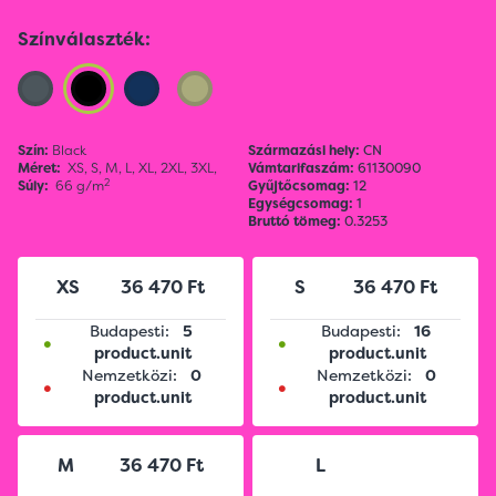
Színválaszték:
Szín:
Black
Származási hely:
CN
Méret:
XS,
S,
M,
L,
XL,
2XL,
3XL,
Vámtarifaszám:
61130090
2
Súly:
66 g/m
Gyűjtőcsomag:
12
Egységcsomag:
1
Bruttó tömeg:
0.3253
XS
36 470 Ft
S
36 470 Ft
Budapesti:
5
Budapesti:
16
•
•
product.unit
product.unit
Nemzetközi:
0
Nemzetközi:
0
•
•
product.unit
product.unit
M
36 470 Ft
L