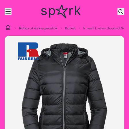
Ruházat és kiegészítők
Kabát
Russell Ladies Hooded Nan