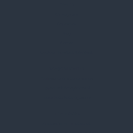
Rólunk
Kik vagyunk
Kapcsolat
Blog
Karrier
Gyakran Ismételt Kérdések
Szolgáltatásaink
Professzionális tanácsadás
Egyedi reklámajándékok
Lapozható katalógusaink
Információk
Adatvédelmi nyilatkozat