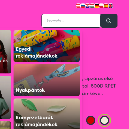
Egyedi
S0209808284-00
reklámajándékok
RPET hátizsák
k és
RPET hátizsák cipzáras fő rekesszel, cipzáras első
zsebbel, párnázott hát- és vállpánttal. 600D RPET
Nyakpántok
poliészter, megkülönböztető RPET címkével.
Színválaszték:
Környezetbarát
reklámajándékok