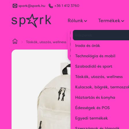
spark@spark.hu
+36 1 412 3760
Rólunk
Termékek
Kik vagyunk
Írószerek
Kapcsolat
Táskák, utazás, wellness
Hátizsákok és válltáskák
RPE
Blog
Iroda és órák
Karrier
Gyakran Ismételt Kérdések
Technológia és mobil
Szabadidő és sport
Táskák, utazás, wellness
Kulacsok, bögrék, termoszo
Háztartás és konyha
Édességek és POS
Egyedi termékek
Szerszámok és lámpák