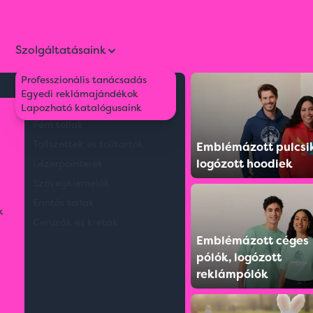
Szolgáltatásaink
Professzionális tanácsadás
Környezetbarát tollak
Egyedi reklámajándékok
T hátizsák
Műanyag tollak
Lapozható katalógusaink
Fém tollak
Tollszettek és tolltartók
Emblémázott pulcsi
logózott hoodiek
Lézerpointerek
Szövegkiemelők
Érintős tollak
k
Ceruzák és kréták
Emblémázott céges
pólók, logózott
reklámpólók