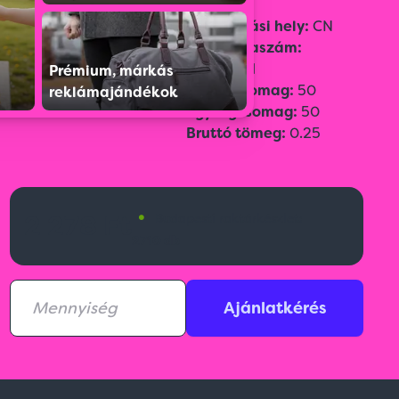
Szín:
Natural
Származási hely:
CN
Vámtarifaszám:
42029291
Prémium, márkás
Gyűjtőcsomag:
50
reklámajándékok
Egységcsomag:
50
Bruttó tömeg:
0.25
•
2 278 Ft
Budapesti raktárkészlet:
2710 db
Ajánlatkérés