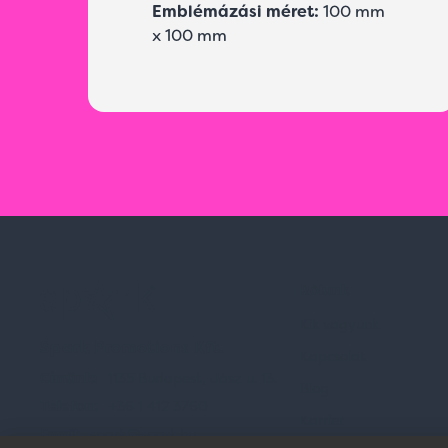
Emblémázási méret:
100 mm
x 100 mm
Rólunk
Kik vagyunk
Spark Promotions Kft.
Kapcsolat
Címünk:
1135 Budapest, Jász u. 13.
Blog
Telefon:
+36 1 412 3760
Karrier
Email:
spark@spark.hu