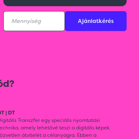
Ajánlatkérés
ód?
T | DT
igitális Transzfer egy speciális nyomtatási
echnika, amely lehetővé teszi a digitális képek
özvetlen átvitelét a célanyagra. Ebben a