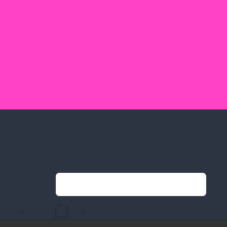
Feliratkozás hírlevélre
Email címed:
ek
li feltételek
elfogadom az adatvédelmi szabályzatot
gvállalás