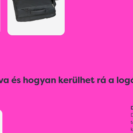
va és hogyan kerülhet rá a log
D
D
t
k