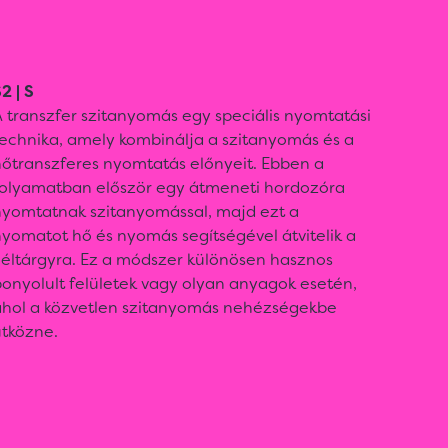
2 | S
 transzfer szitanyomás egy speciális nyomtatási
technika, amely kombinálja a szitanyomás és a
hőtranszferes nyomtatás előnyeit. Ebben a
folyamatban először egy átmeneti hordozóra
nyomtatnak szitanyomással, majd ezt a
yomatot hő és nyomás segítségével átvitelik a
céltárgyra. Ez a módszer különösen hasznos
onyolult felületek vagy olyan anyagok esetén,
ahol a közvetlen szitanyomás nehézségekbe
ütközne.