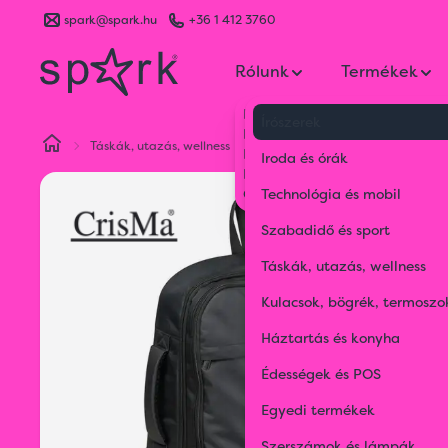
spark@spark.hu
+36 1 412 3760
Rólunk
Termékek
Kik vagyunk
Írószerek
Kapcsolat
Táskák, utazás, wellness
Hátizsákok és válltáskák
Cri
Blog
Iroda és órák
Karrier
Gyakran Ismételt Kérdések
Technológia és mobil
Szabadidő és sport
Táskák, utazás, wellness
Kulacsok, bögrék, termoszo
Háztartás és konyha
Édességek és POS
Egyedi termékek
Szerszámok és lámpák