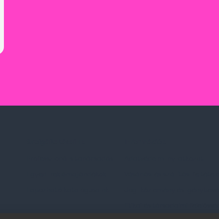
Szolgáltatásaink
Információk
Professzionális tanácsadás
Adatvédelmi nyilatkozat
Egyedi reklámajándékok
Vásárlási és szállítási feltétel
Lapozható katalógusaink
Jogi közlemény és igénybevéte
Etikai és társadalmi felelőssé