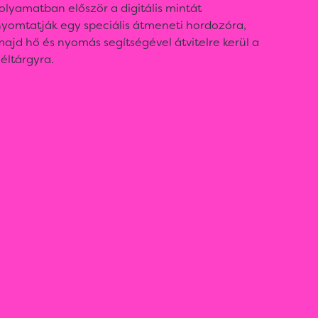
olyamatban először a digitális mintát
nyomtatják egy speciális átmeneti hordozóra,
ajd hő és nyomás segítségével átvitelre kerül a
éltárgyra.