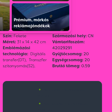
Színválaszték:
Prémium, márkás
reklámajándékok
Szín:
Fekete
Származási hely:
CN
Méret:
31 x 14 x 42 cm
Vámtarifaszám:
Emblémázási
42029291
technológia:
Digitális
Gyűjtőcsomag:
20
transfer(DT),
Transzfer
Egységcsomag:
20
szitanyomás(S2),
Bruttó tömeg:
0.59
•
Budapesti raktárkészlet:
8 400
203 db
Ft
•
Nemzetközi raktárkészlet:
4090 db