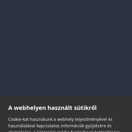
Professzionális tanácsadás
Egyedi reklámajándékok
Lapozható katalógusaink
Információk
Adatvédelmi nyilatkozat
Vásárlási és szállítási feltételek
Jogi közlemény és igénybevételi feltételek
Etikai és társadalmi felelősségvállalás
Feliratkozás hírlevélre
A webhelyen használt sütikről
Email címed:
Cookie-kat használunk a webhely teljesítményével és
használatával kapcsolatos információk gyűjtésére és