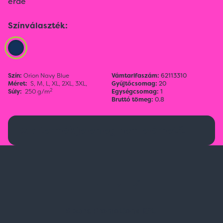
érde
Színválaszték:
Szín:
Orion Navy Blue
Vámtarifaszám:
62113310
Méret:
S,
M,
L,
XL,
2XL,
3XL,
Gyűjtőcsomag:
20
2
Súly:
250 g/m
Egységcsomag:
1
Bruttó tömeg:
0.8
Ez a termék jelenleg nem elérhető.
Spark Promotions Kft.