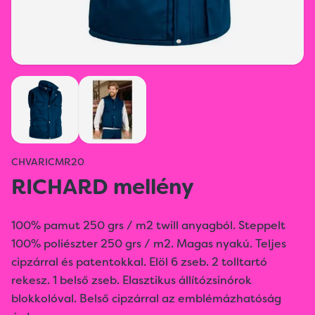
CHVARICMR20
RICHARD mellény
100% pamut 250 grs / m2 twill anyagból. Steppelt
100% poliészter 250 grs / m2. Magas nyakú. Teljes
cipzárral és patentokkal. Elöl 6 zseb. 2 tolltartó
rekesz. 1 belső zseb. Elasztikus állítózsinórok
blokkolóval. Belső cipzárral az emblémázhatóság