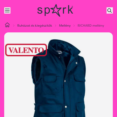
Ruházat és kiegészítők
Mellény
RICHARD mellény