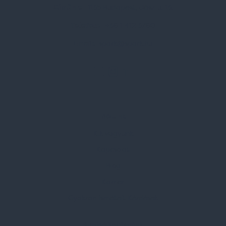
Címünk:
1135 Budapest, Jász u. 13.
Telefon:
+36 1 412 3760
Email:
spark@spark.hu
Rólunk
Kik vagyunk
Kapcsolat
Blog
Karrier
Gyakran Ismételt Kérdések
Szolgáltatásaink