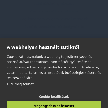
Adatvédelmi nyilatkozat
Vásárlási és szállítási feltételek
Jogi közlemény és igénybevételi feltételek
Etikai és társadalmi felelősségvállalás
Feliratkozás hírlevélre
A webhelyen használt sütikről
Email címed:
Cookie-kat használunk a webhely teljesítményével és
használatával kapcsolatos információk gyűjtésére és
elemzésére, a közösségi média funkcióinak biztosítására,
elfogadom az adatvédelmi szabályzatot
valamint a tartalom és a hirdetések továbbfejlesztésére és
testreszabására.
Tudj meg többet
Cookie-beállítások
© 2026 | Minden jog fenntartva!
Megengedem az összeset