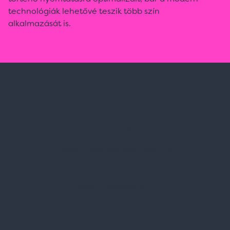
technológiák lehetővé teszik több szín
alkalmazását is.
Spark Promotions Kft.
Címünk:
1135 Budapest, Jász u. 13.
Telefon:
+36 1 412 3760
Email:
spark@spark.hu