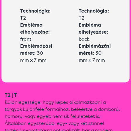
Technológia:
Technológia:
T2
T2
Embléma
Embléma
elhelyezése:
elhelyezése:
front
back
Emblémázási
Emblémázási
méret:
30
méret:
30
mm x 7 mm
mm x 7 mm
T2 | T
Különlegessége, hogy képes alkalmazkodni a
tárgyak különféle formáihoz, beleértve a domború,
homorú, vagy egyéb nem sík felületeket is.
Általában egyszerűbb, egy- vagy két színnel
történő nyomtatásra optimalizált, bár a modern