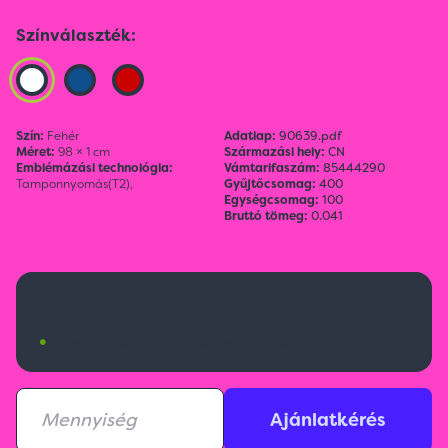
Színválaszték:
Szín:
Fehér
Adatlap:
90639.pdf
Méret:
98 × 1 cm
Származási hely:
CN
Emblémázási technológia:
Vámtarifaszám:
85444290
Tamponnyomás(T2),
Gyűjtőcsomag:
400
Egységcsomag:
100
Bruttó tömeg:
0.041
1 000 Ft
•
Nemzetközi raktárkészlet:
5166 db
Ajánlatkérés