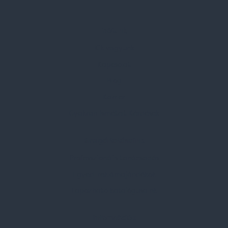
Rólunk
Kik vagyunk
Kapcsolat
Blog
Karrier
Gyakran Ismételt Kérdések
Szolgáltatásaink
Professzionális tanácsadás
Egyedi reklámajándékok
Lapozható katalógusaink
Információk