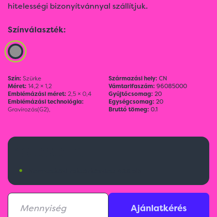
hitelességi bizonyítvánnyal szállítjuk.
Színválaszték:
Szín:
Szürke
Származási hely:
CN
Méret:
14,2 × 1,2
Vámtarifaszám:
96085000
Emblémázási méret:
2,5 × 0,4
Gyűjtőcsomag:
20
Emblémázási technológia:
Egységcsomag:
20
Gravírozás(G2),
Bruttó tömeg:
0.1
19 060 Ft
•
Nemzetközi raktárkészlet:
426 db
Ajánlatkérés