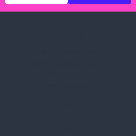
Spark Promotions Kft.
Címünk:
1135 Budapest, Jász u. 13.
Telefon:
+36 1 412 3760
Email:
spark@spark.hu
Rólunk