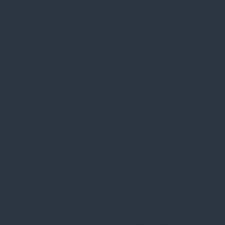
Kik vagyunk
Kapcsolat
Blog
Karrier
Gyakran Ismételt Kérdések
Szolgáltatásaink
Professzionális tanácsadás
Egyedi reklámajándékok
Lapozható katalógusaink
Információk
Adatvédelmi nyilatkozat
Vásárlási és szállítási feltételek
Jogi közlemény és igénybevételi feltételek