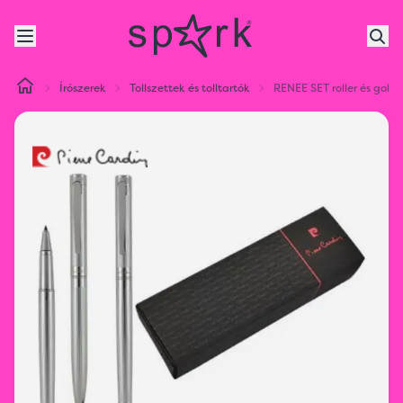
Írószerek
Tollszettek és tolltartók
RENEE SET roller és golyós