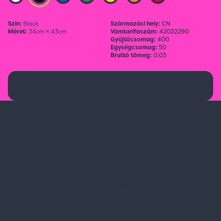
Szín:
Black
Származási hely:
CN
Méret:
34cm × 43cm
Vámtarifaszám:
42022290
Gyűjtőcsomag:
400
Egységcsomag:
50
Bruttó tömeg:
0.03
Ez a termék jelenleg nem elérhető.
Spark Promotions Kft.
Címünk:
1135 Budapest, Jász u. 13.
Telefon:
+36 1 412 3760
Email:
spark@spark.hu