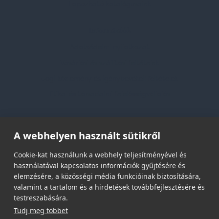
Lapozható katalógusaink
Információk
Adatvédelmi nyilatkozat
Vásárlási és szállítási feltételek
Jogi közlemény és igénybevételi feltételek
Etikai és társadalmi felelősségvállalás
Feliratkozás hírlevélre
A webhelyen használt sütikről
Email címed:
Cookie-kat használunk a webhely teljesítményével és
használatával kapcsolatos információk gyűjtésére és
elemzésére, a közösségi média funkcióinak biztosítására,
elfogadom az adatvédelmi szabályzatot
valamint a tartalom és a hirdetések továbbfejlesztésére és
testreszabására.
Tudj meg többet