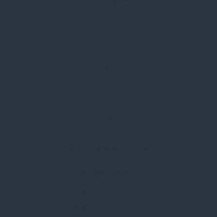
Rólunk
Kik vagyunk
Kapcsolat
Blog
Karrier
Gyakran Ismételt Kérdések
Szolgáltatásaink
Professzionális tanácsadás
Egyedi reklámajándékok