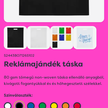
S2443BO7126S102
Reklámajándék táska
80 gsm tömegű non-woven táska ellenálló anyagból,
kivágott fogantyúkkal és és hőhegesztett szélekkel.
Színválaszték: