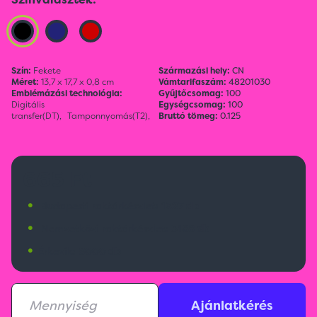
Szín:
Fekete
Származási hely:
CN
Méret:
13,7 x 17,7 x 0,8 cm
Vámtarifaszám:
48201030
Emblémázási technológia:
Gyűjtőcsomag:
100
Digitális
Egységcsomag:
100
transfer(DT),
Tamponnyomás(T2),
Bruttó tömeg:
0.125
665 Ft
•
Budapesti raktárkészlet:
1327 db
•
Nemzetközi raktárkészlet:
3188 db
•
Érkezik:
8000 db
Ajánlatkérés