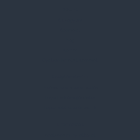
Rólunk
Kik vagyunk
Kapcsolat
Blog
Karrier
Gyakran Ismételt Kérdések
Szolgáltatásaink
Professzionális tanácsadás
Egyedi reklámajándékok
Lapozható katalógusaink
Információk
Adatvédelmi nyilatkozat