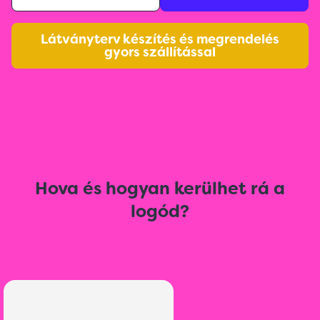
Látványterv készítés és megrendelés
gyors szállítással
Hova és hogyan kerülhet rá a
logód?