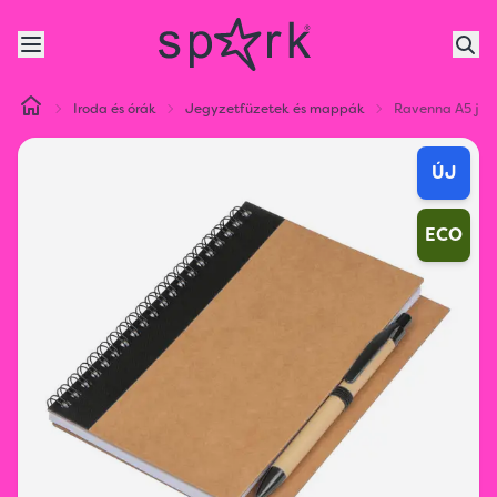
Iroda és órák
Jegyzetfüzetek és mappák
Ravenna A5 jeg
ÚJ
ECO