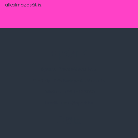
alkalmazását is.
Spark Promotions Kft.
Címünk:
1135 Budapest, Jász u. 13.
Telefon:
+36 1 412 3760
Email:
spark@spark.hu