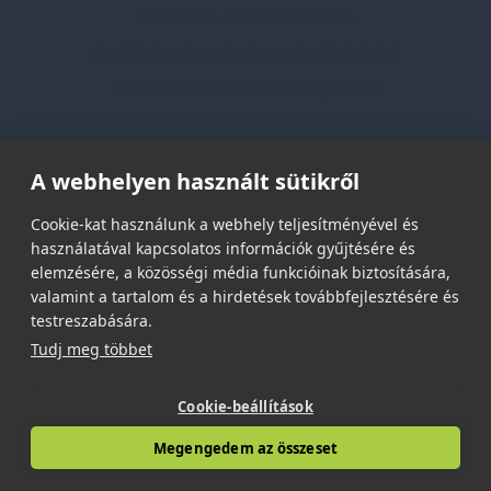
Vásárlási és szállítási feltételek
Jogi közlemény és igénybevételi feltételek
Etikai és társadalmi felelősségvállalás
Feliratkozás hírlevélre
A webhelyen használt sütikről
Email címed:
Cookie-kat használunk a webhely teljesítményével és
használatával kapcsolatos információk gyűjtésére és
elemzésére, a közösségi média funkcióinak biztosítására,
elfogadom az adatvédelmi szabályzatot
valamint a tartalom és a hirdetések továbbfejlesztésére és
testreszabására.
Tudj meg többet
Cookie-beállítások
© 2026 | Minden jog fenntartva!
Megengedem az összeset
Spark Promotions Kft.