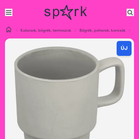
Kulacsok, bögrék, termoszok
Bögrék, poharak, kancsók
Ma
ÚJ