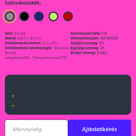
Színválaszték:
Szín:
Szürke
Származási hely:
CN
Méret:
ø 8,5 x 9,5 cm
Vámtarifaszám:
69120023
Emblémázási méret:
3,5 x 3,5
Gyűjtőcsomag:
50
Emblémázási technológia:
Kerámia,
Egységcsomag:
25
fém és
Bruttó tömeg:
0.342
üvegdekor(M),
Tamponnyomás(T3),
1 950 Ft
•
Budapesti raktárkészlet:
1193 db
•
Nemzetközi raktárkészlet:
5190 db
Ajánlatkérés