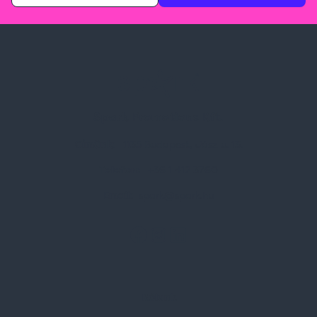
Spark Promotions Kft.
Címünk:
1135 Budapest, Jász u. 13.
Telefon:
+36 1 412 3760
Email:
spark@spark.hu
Rólunk