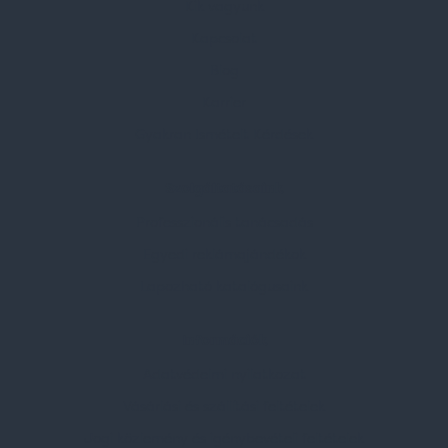
Kik vagyunk
Kapcsolat
Blog
Karrier
Gyakran Ismételt Kérdések
Szolgáltatásaink
Professzionális tanácsadás
Egyedi reklámajándékok
Lapozható katalógusaink
Információk
Adatvédelmi nyilatkozat
Vásárlási és szállítási feltételek
Jogi közlemény és igénybevételi feltételek