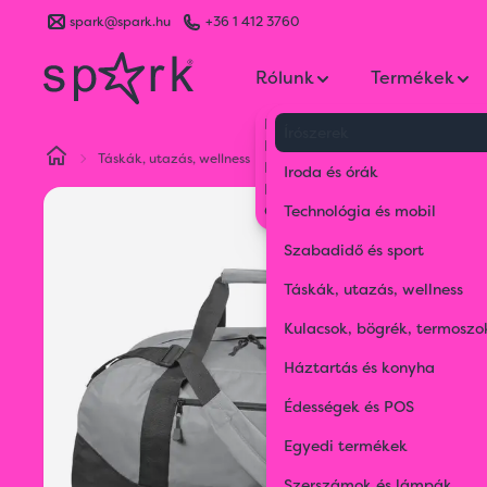
spark@spark.hu
+36 1 412 3760
Rólunk
Termékek
Kik vagyunk
Írószerek
Kapcsolat
Táskák, utazás, wellness
Utazó- és sporttáskák
Poliés
Blog
Iroda és órák
Karrier
Gyakran Ismételt Kérdések
Technológia és mobil
Szabadidő és sport
Táskák, utazás, wellness
Kulacsok, bögrék, termoszo
Háztartás és konyha
Édességek és POS
Egyedi termékek
Szerszámok és lámpák