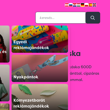
Egyedi
6206107
reklámajándékok
Poliészter sporttáska
k és
Kiváló minőségű sport- vagy utazótáska 600D
poliészterből, puha párnázott vállpánttal, cipzáras
Nyakpántok
első rekesszel és 54 literes űrtartalommal.
Színválaszték:
Környezetbarát
reklámajándékok