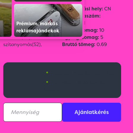
Szín:
Szürke
Származási hely:
CN
Méret:
61 × 28 × 32 cm
Vámtarifaszám:
Emblémázási
42029291
Prémium, márkás
technológia:
Digitális
Gyűjtőcsomag:
10
reklámajándékok
transfer(DT),
Transzfer
Egységcsomag:
5
szitanyomás(S2),
Bruttó tömeg:
0.69
•
5 900
Budapesti raktárkészlet:
118 db
•
Ft
Nemzetközi raktárkészlet:
2983 db
Ajánlatkérés