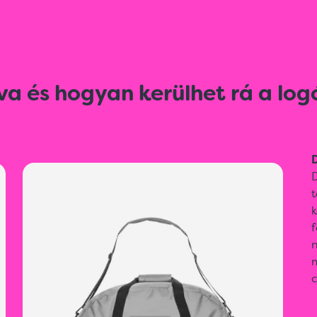
va és hogyan kerülhet rá a log
D
D
t
k
f
m
c