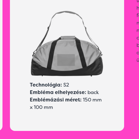
n
b
Technológia:
S2
Embléma elhelyezése:
back
Emblémázási méret:
150 mm
x 100 mm