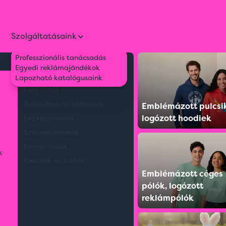
Szolgáltatásaink
Professzionális tanácsadás
Környezetbarát tollak
Egyedi reklámajándékok
zter sporttáska
Műanyag tollak
Lapozható katalógusaink
Fém tollak
Tollszettek és tolltartók
Emblémázott pulcsi
logózott hoodiek
Lézerpointerek
Szövegkiemelők
Érintős tollak
k
Ceruzák és kréták
Emblémázott céges
pólók, logózott
reklámpólók