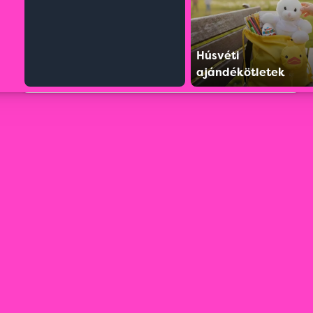
Húsvéti
ajándékötletek