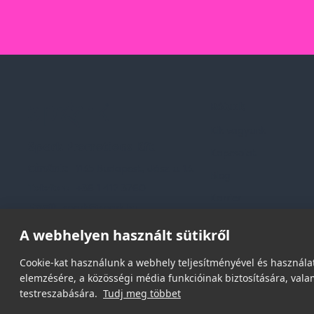
Rólunk
Kik vagyunk
Spark Promotions Kft.
Kapcsolat
Címünk:
1135 Budapest, Jász u. 13.
Blog
Telefon:
+36 1 412 3760
Karrier
Email:
spark@spark.hu
Gyakran Ismételt Kér
A webhelyen használt sütikről
Cookie-kat használunk a webhely teljesítményével és használat
elemzésére, a közösségi média funkcióinak biztosítására, valam
testreszabására.
Tudj meg többet