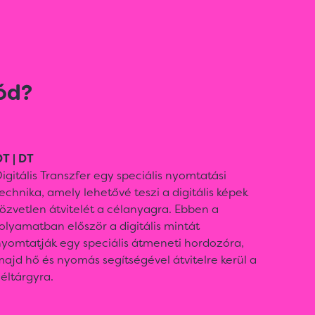
ód?
T | DT
igitális Transzfer egy speciális nyomtatási
echnika, amely lehetővé teszi a digitális képek
özvetlen átvitelét a célanyagra. Ebben a
olyamatban először a digitális mintát
nyomtatják egy speciális átmeneti hordozóra,
ajd hő és nyomás segítségével átvitelre kerül a
éltárgyra.