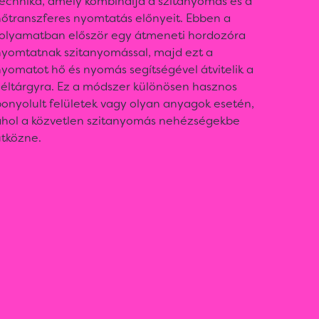
technika, amely kombinálja a szitanyomás és a
hőtranszferes nyomtatás előnyeit. Ebben a
folyamatban először egy átmeneti hordozóra
nyomtatnak szitanyomással, majd ezt a
yomatot hő és nyomás segítségével átvitelik a
céltárgyra. Ez a módszer különösen hasznos
onyolult felületek vagy olyan anyagok esetén,
ahol a közvetlen szitanyomás nehézségekbe
ütközne.