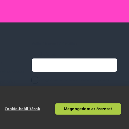
Feliratkozás hírlevélre
Email címed:
ek
li feltételek
elfogadom az adatvédelmi szabályzatot
gvállalás
Cookie-beállítások
Megengedem az összeset