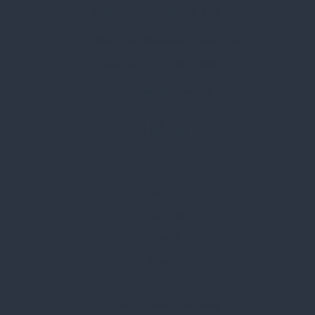
Spark Promotions Kft.
Címünk:
1135 Budapest, Jász u. 13.
Telefon:
+36 1 412 3760
Email:
spark@spark.hu
Rólunk
Kik vagyunk
Kapcsolat
Blog
Karrier
Gyakran Ismételt Kérdések