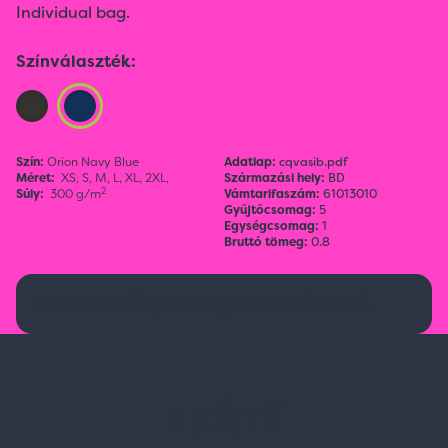
Individual bag.
Színválaszték:
Szín:
Orion Navy Blue
Adatlap:
cqvasib.pdf
Méret:
XS,
S,
M,
L,
XL,
2XL,
Származási hely:
BD
2
Súly:
300 g/m
Vámtarifaszám:
61013010
Gyűjtőcsomag:
5
Egységcsomag:
1
Bruttó tömeg:
0.8
Ez a termék jelenleg nem elérhető.