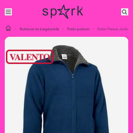
Ruházat és kiegészítők
Polár pulóver
Polar Fleece Jacket 