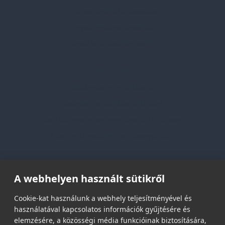
Professzionális tanácsadás
Egyedi reklámajándékok
Lapozható katalógusaink
Információk
Adatvédelmi nyilatkozat
Vásárlási és szállítási feltételek
Jogi közlemény és igénybevételi feltételek
Etikai és társadalmi felelősségvállalás
Feliratkozás hírlevélre
A webhelyen használt sütikről
Email címed:
Cookie-kat használunk a webhely teljesítményével és
használatával kapcsolatos információk gyűjtésére és
elemzésére, a közösségi média funkcióinak biztosítására,