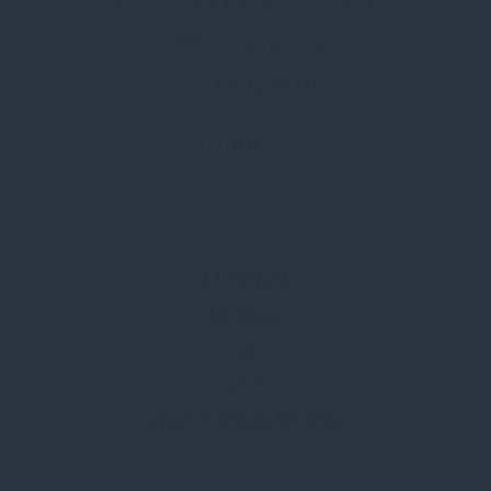
Címünk:
1135 Budapest, Jász u. 13.
Telefon:
+36 1 412 3760
Email:
spark@spark.hu
Rólunk
Kik vagyunk
Kapcsolat
Blog
Karrier
Gyakran Ismételt Kérdések
Szolgáltatásaink