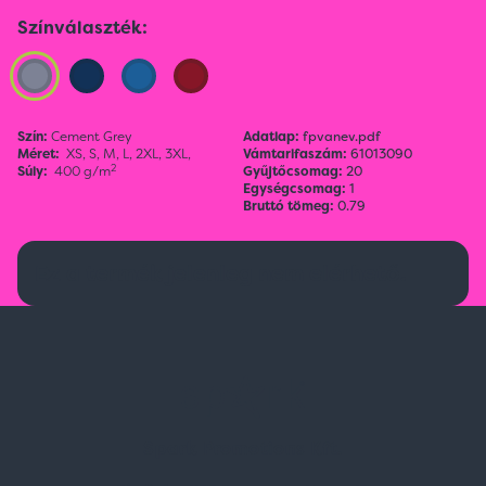
Színválaszték:
Szín:
Cement Grey
Adatlap:
fpvanev.pdf
Méret:
XS,
S,
M,
L,
2XL,
3XL,
Vámtarifaszám:
61013090
2
Súly:
400 g/m
Gyűjtőcsomag:
20
Egységcsomag:
1
Bruttó tömeg:
0.79
Ez a termék jelenleg nem elérhető.
Spark Promotions Kft.