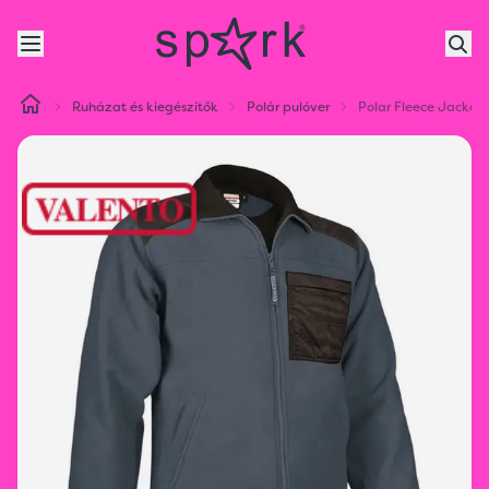
Ruházat és kiegészítők
Polár pulóver
Polar Fleece Jacket