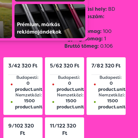
Szín:
WHITE
Származási hely:
BD
Méret:
3/4,
5/6,
7/8,
Vámtarifaszám:
9/10,
11/12,
61091000
Prémium, márkás
2
Súly:
165 g/m
Gyűjtőcsomag:
100
reklámajándékok
Egységcsomag:
1
Bruttó tömeg:
0.106
3/4
2 320 Ft
5/6
2 320 Ft
7/8
2 320 Ft
Budapesti:
Budapesti:
Budapesti:
•
•
•
0
0
0
product.unit
product.unit
product.unit
Nemzetközi:
Nemzetközi:
Nemzetközi:
•
•
•
1500
1500
1500
product.unit
product.unit
product.unit
9/10
2 320
11/12
2 320
Ft
Ft