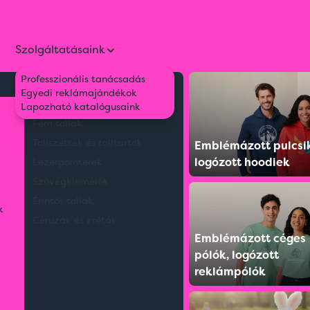
Szolgáltatásaink
Professzionális tanácsadás
Környezetbarát tollak
Egyedi reklámajándékok
óló
Műanyag tollak
Lapozható katalógusaink
Fém tollak
Tollszettek és tolltartók
Emblémázott pulcsi
logózott hoodiek
Lézerpointerek
Szövegkiemelők
Érintős tollak
k
Ceruzák és kréták
Emblémázott céges
pólók, logózott
reklámpólók