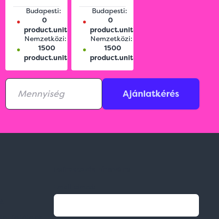
Budapesti:
Budapesti:
•
•
0
0
product.unit
product.unit
Nemzetközi:
Nemzetközi:
•
•
1500
1500
product.unit
product.unit
Ajánlatkérés
Feliratkozás hírlevélre
Email címed:
ek
li feltételek