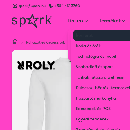
spark@spark.hu
+36 1 412 3760
Rólunk
Termékek
Kik vagyunk
Írószerek
Kapcsolat
Ruházat és kiegészítők
Gyerekruházat
Pointer Child p
Blog
Iroda és órák
Karrier
Gyakran Ismételt Kérdések
Technológia és mobil
Szabadidő és sport
Táskák, utazás, wellness
Kulacsok, bögrék, termoszo
Háztartás és konyha
Édességek és POS
Egyedi termékek
Szerszámok és lámpák