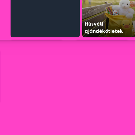
Húsvéti
ajándékötletek