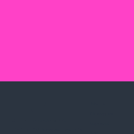
Rólunk
Kik vagyunk
Spark Promotions Kft.
Kapcsolat
Címünk:
1135 Budapest, Jász u. 13.
Blog