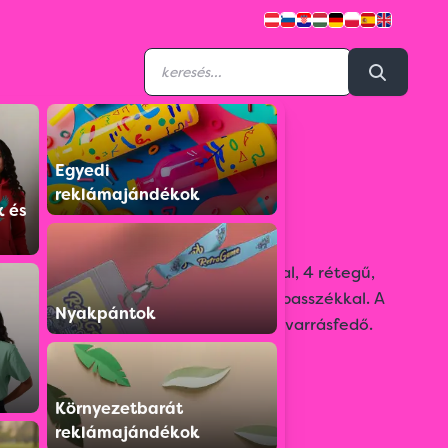
Egyedi
CA12054001
reklámajándékok
Pointer Child póló
k és
Hosszú ujjú póló, oldalsó varrásokkal, 4 rétegű,
kerek nyakkal és 1x1-es bordázású passzékkal. A
Nyakpántok
nyakon és a vállakon megerősített varrásfedő.
Színválaszték:
Környezetbarát
reklámajándékok