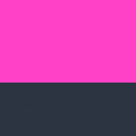
Szolgáltatásaink
Információk
Professzionális tanácsadás
Adatvédelmi nyilatkozat
Egyedi reklámajándékok
Vásárlási és szállítási feltétel
Lapozható katalógusaink
Jogi közlemény és igénybevéte