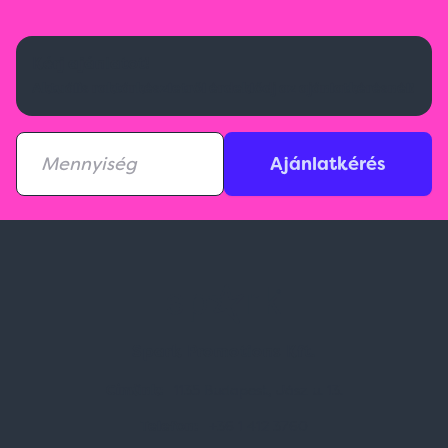
Kérj ajánlatot!
Aktuális raktárkészletről érdeklődj az ajánlatkérésnél!
Ajánlatkérés
Spark Promotions Kft.
Címünk:
1135 Budapest, Jász u. 13.
Telefon:
+36 1 412 3760