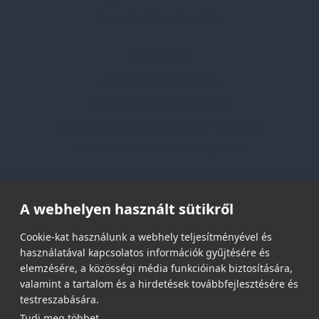
Lapozható katalógusaink
Információk
Adatvédelmi nyilatkozat
Vásárlási és szállítási feltételek
Jogi közlemény és igénybevételi feltételek
Etikai és társadalmi felelősségvállalás
Feliratkozás hírlevélre
A webhelyen használt sütikről
Email címed:
Cookie-kat használunk a webhely teljesítményével és
használatával kapcsolatos információk gyűjtésére és
elemzésére, a közösségi média funkcióinak biztosítására,
elfogadom az adatvédelmi szabályzatot
valamint a tartalom és a hirdetések továbbfejlesztésére és
testreszabására.
Tudj meg többet