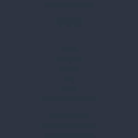
Email:
spark@spark.hu
Rólunk
Kik vagyunk
Kapcsolat
Blog
Karrier
Gyakran Ismételt Kérdések
Szolgáltatásaink
Professzionális tanácsadás
Egyedi reklámajándékok