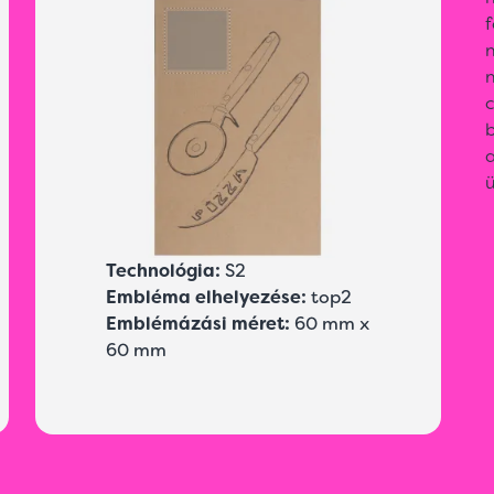
n
b
Technológia:
S2
Embléma elhelyezése:
top2
Emblémázási méret:
60 mm x
60 mm