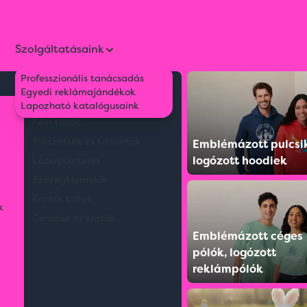
Szolgáltatásaink
Professzionális tanácsadás
Környezetbarát tollak
Egyedi reklámajándékok
Műanyag tollak
Lapozható katalógusaink
Fém tollak
Tollszettek és tolltartók
Emblémázott pulcsi
logózott hoodiek
Lézerpointerek
Szövegkiemelők
Érintős tollak
k
Ceruzák és kréták
Emblémázott céges
pólók, logózott
reklámpólók