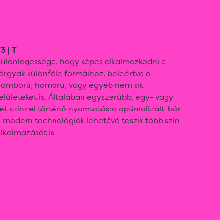
3 | T
Különlegessége, hogy képes alkalmazkodni a
árgyak különféle formáihoz, beleértve a
domború, homorú, vagy egyéb nem sík
elületeket is. Általában egyszerűbb, egy- vagy
ét színnel történő nyomtatásra optimalizált, bár
 modern technológiák lehetővé teszik több szín
lkalmazását is.