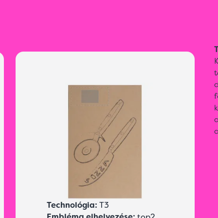
T
t
f
k
a
a
Technológia:
T3
Embléma elhelyezése:
top2