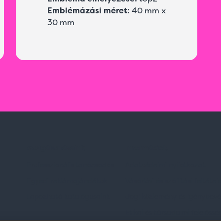
Emblémázási méret:
40 mm x
30 mm
Szolgáltatásaink
Információk
Professzionális tanácsadás
Adatvédelmi nyilatkozat
Egyedi reklámajándékok
Vásárlási és szállítási feltétel
Lapozható katalógusaink
Jogi közlemény és igénybevéte
Etikai és társadalmi felelőssé