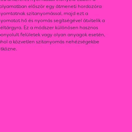
folyamatban először egy átmeneti hordozóra
nyomtatnak szitanyomással, majd ezt a
yomatot hő és nyomás segítségével átvitelik a
céltárgyra. Ez a módszer különösen hasznos
onyolult felületek vagy olyan anyagok esetén,
ahol a közvetlen szitanyomás nehézségekbe
ütközne.