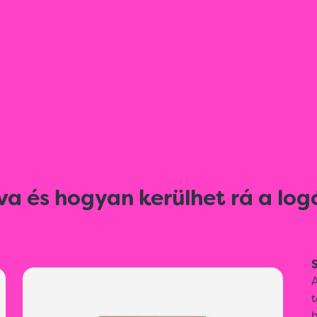
va és hogyan kerülhet rá a log
S
A