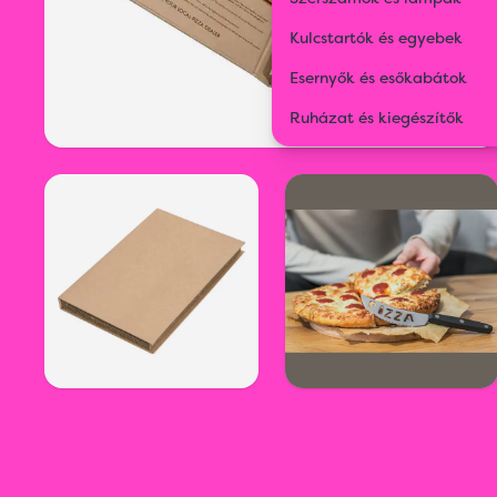
Kulcstartók és egyebek
Esernyők és esőkabátok
Ruházat és kiegészítők