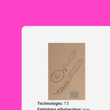
Technológia:
T3
Embléma elhelyezése:
top