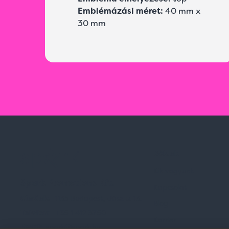
Emblémázási méret:
40 mm x
30 mm
Rólunk
Kik vagyunk
Spark Promotions Kft.
Kapcsolat
Címünk:
1135 Budapest, Jász u. 13.
Blog
Telefon:
+36 1 412 3760
Karrier
Email:
spark@spark.hu