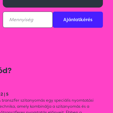
3221 db
Ajánlatkérés
ód?
2 | S
 transzfer szitanyomás egy speciális nyomtatási
technika, amely kombinálja a szitanyomás és a
hőtranszferes nyomtatás előnyeit. Ebben a