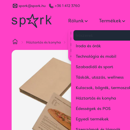
spark@spark.hu
+36 1 412 3760
Rólunk
Termékek
Kik vagyunk
Írószerek
Kapcsolat
Háztartás és konyha
Konyhai kellékek
Pizza készlet
Blog
Iroda és órák
Karrier
Gyakran Ismételt Kérdések
Technológia és mobil
Szabadidő és sport
Táskák, utazás, wellness
Kulacsok, bögrék, termoszo
Háztartás és konyha
Édességek és POS
Egyedi termékek
Szerszámok és lámpák