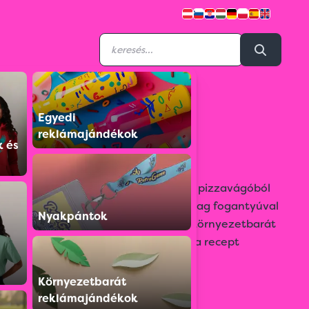
Egyedi
8056003
reklámajándékok
Pizza készlet
k és
2 darabos pizza készlet, amely egy pizzavágóból
és egy késből áll, mindkettő műanyag fogantyúval
Nyakpántok
és rozsdamentes acél vágóéllel. A környezetbarát
csomagoláson belül egy finom pizza recept
található.
Környezetbarát
Színválaszték:
reklámajándékok