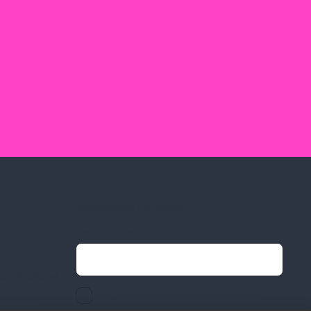
Feliratkozás hírlevélre
Email címed:
ek
li feltételek
elfogadom az adatvédelmi szabályzatot
gvállalás