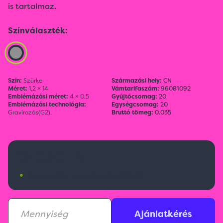
is tartalmaz.
Színválaszték:
Szín:
Szürke
Származási hely:
CN
Méret:
1,2 × 14
Vámtarifaszám:
96081092
Emblémázási méret:
4 × 0,5
Gyűjtőcsomag:
20
Emblémázási technológia:
Egységcsomag:
20
Gravírozás(G2),
Bruttó tömeg:
0.035
13 030 Ft
•
Nemzetközi raktárkészlet:
295 db
Ajánlatkérés