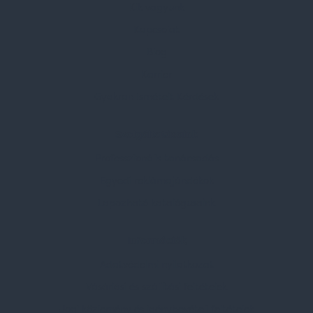
Kik vagyunk
Kapcsolat
Blog
Karrier
Gyakran Ismételt Kérdések
Szolgáltatásaink
Professzionális tanácsadás
Egyedi reklámajándékok
Lapozható katalógusaink
Információk
Adatvédelmi nyilatkozat
Vásárlási és szállítási feltételek
Jogi közlemény és igénybevételi feltételek