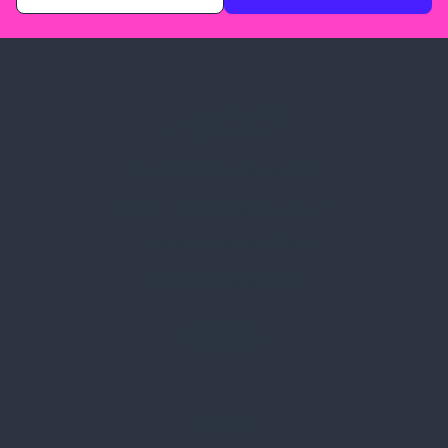
Spark Promotions Kft.
Címünk:
1135 Budapest, Jász u. 13.
Telefon:
+36 1 412 3760
Email:
spark@spark.hu
Rólunk