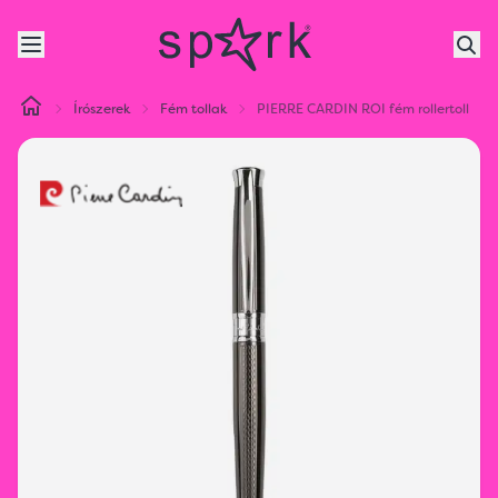
Írószerek
Fém tollak
PIERRE CARDIN ROI fém rollertoll