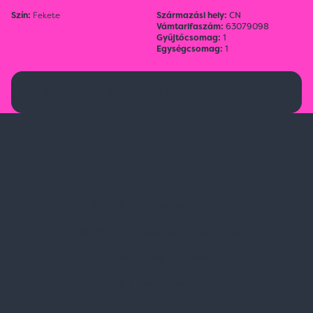
Szín:
Fekete
Származási hely:
CN
Vámtarifaszám:
63079098
Gyűjtőcsomag:
1
Egységcsomag:
1
Ez a termék jelenleg nem elérhető.
Spark Promotions Kft.
Címünk:
1135 Budapest, Jász u. 13.
Telefon:
+36 1 412 3760
Email:
spark@spark.hu