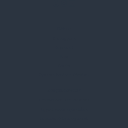
Rólunk
Kik vagyunk
Kapcsolat
Blog
Karrier
Gyakran Ismételt Kérdések
Szolgáltatásaink
Professzionális tanácsadás
Egyedi reklámajándékok
Lapozható katalógusaink