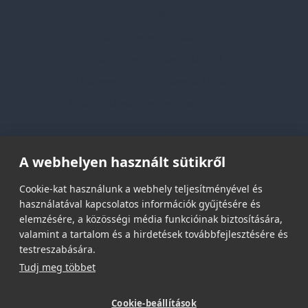
Információk
Adatvédelmi nyilatkozat
Vásárlási és szállítási feltételek
Jogi közlemény és igénybevételi feltételek
Etikai és társadalmi felelősségvállalás
Feliratkozás hírlevélre
A webhelyen használt sütikről
Email címed:
Cookie-kat használunk a webhely teljesítményével és
használatával kapcsolatos információk gyűjtésére és
elemzésére, a közösségi média funkcióinak biztosítására,
elfogadom az adatvédelmi szabályzatot
valamint a tartalom és a hirdetések továbbfejlesztésére és
testreszabására.
Tudj meg többet
Cookie-beállítások