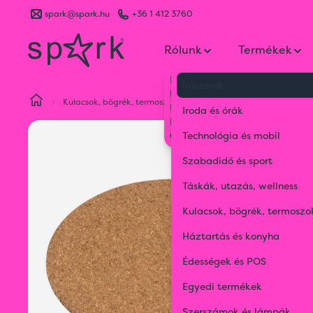
spark@spark.hu
+36 1 412 3760
Rólunk
Termékek
Kik vagyunk
Írószerek
Kapcsolat
Kulacsok, bögrék, termoszok
Szettek és báreszközök
Blog
Iroda és órák
Karrier
Gyakran Ismételt Kérdések
Technológia és mobil
Szabadidő és sport
Táskák, utazás, wellness
Kulacsok, bögrék, termoszo
Háztartás és konyha
Édességek és POS
Egyedi termékek
Szerszámok és lámpák