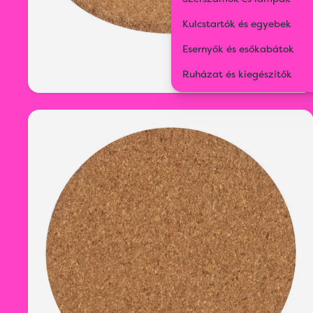
Kulcstartók és egyebek
Esernyők és esőkabátok
Ruházat és kiegészítők