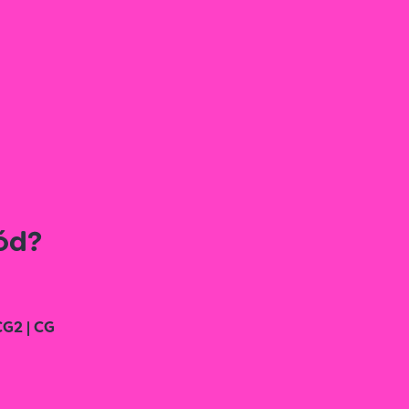
ód?
CG2 | CG