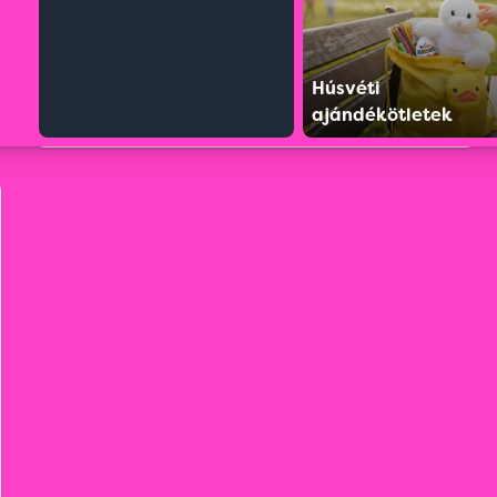
Húsvéti
ajándékötletek