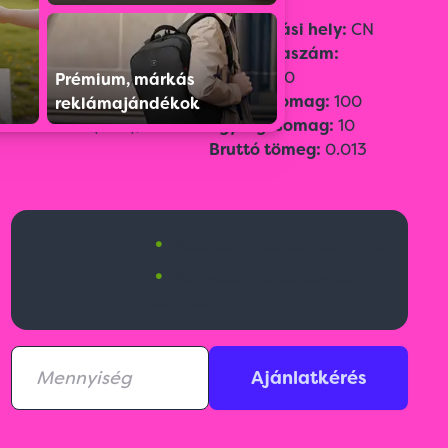
Szín:
Bézs
Származási hely:
CN
Méret:
ø 9 cm x 0,5 cm
Vámtarifaszám:
Emblémázási
45049080
Prémium, márkás
technológia:
CO
Gyűjtőcsomag:
100
reklámajándékok
Gravírozás(CG2),
Egységcsomag:
10
Bruttó tömeg:
0.013
•
Budapesti raktárkészlet:
120 db
190 Ft
•
Nemzetközi raktárkészlet:
16217 db
Ajánlatkérés