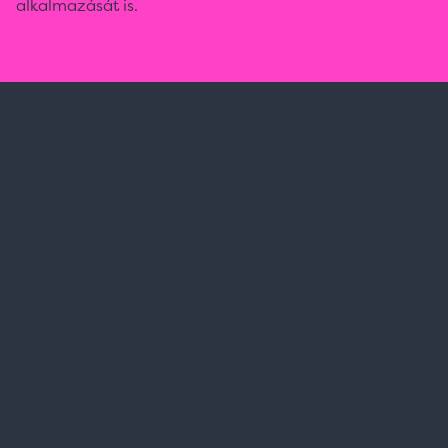
alkalmazását is.
Spark Promotions Kft.
Címünk:
1135 Budapest, Jász u. 13.
Telefon:
+36 1 412 3760
Email:
spark@spark.hu