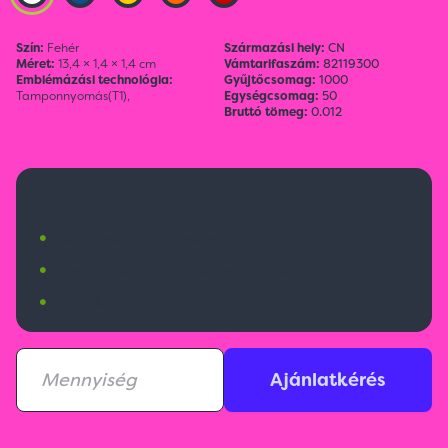
Szín:
Fehér
Származási hely:
CN
Méret:
13,4 × 1,4 × 1,4 cm
Vámtarifaszám:
82119300
Emblémázási technológia:
Gyűjtőcsomag:
1000
Tamponnyomás(T1),
Egységcsomag:
50
Bruttó tömeg:
0.012
140 Ft
•
Budapesti raktárkészlet:
4104 db
•
Nemzetközi raktárkészlet:
48329 db
•
Érkezik:
30000 db
Ajánlatkérés