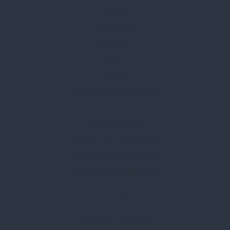
Rólunk
Kik vagyunk
Kapcsolat
Blog
Karrier
Gyakran Ismételt Kérdések
Szolgáltatásaink
Professzionális tanácsadás
Egyedi reklámajándékok
Lapozható katalógusaink
Információk
Adatvédelmi nyilatkozat