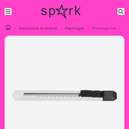
Szerszámok és lámpák
Papírvágók
Papírvágó kés