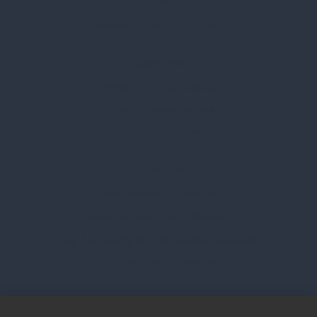
Karrier
Gyakran Ismételt Kérdések
Szolgáltatásaink
Professzionális tanácsadás
Egyedi reklámajándékok
Lapozható katalógusaink
Információk
Adatvédelmi nyilatkozat
Vásárlási és szállítási feltételek
Jogi közlemény és igénybevételi feltételek
Etikai és társadalmi felelősségvállalás
Feliratkozás hírlevélre