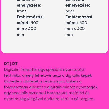
elhelyezése:
elhelyezése:
front
back
Emblémázási
Emblémázási
méret:
300
méret:
300
mm x 300
mm x 300
mm
mm
DT | DT
Digitális Transzfer egy speciális nyomtatási
technika, amely lehetővé teszi a digitális képek
közvetlen átvitelét a célanyagra. Ebben a
folyamatban először a digitális mintát nyomtatják
egy speciális átmeneti hordozóra, majd hő és
nyomás segítségével átvitelre kerül a céltárgyra.