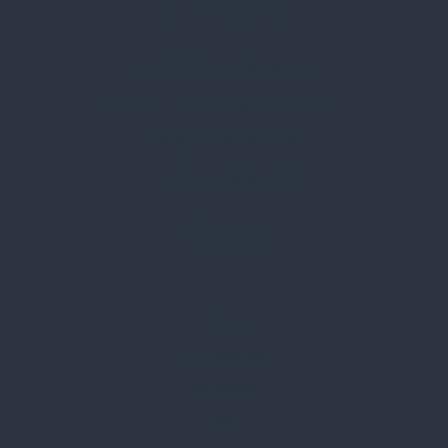
Spark Promotions Kft.
Címünk:
1135 Budapest, Jász u. 13.
Telefon:
+36 1 412 3760
Email:
spark@spark.hu
Rólunk
Kik vagyunk
Kapcsolat
Blog