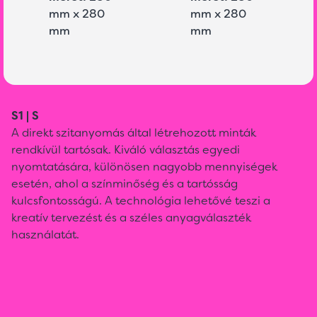
mm x 280
mm x 280
mm
mm
S1 | S
A direkt szitanyomás által létrehozott minták
rendkívül tartósak. Kiváló választás egyedi
nyomtatására, különösen nagyobb mennyiségek
esetén, ahol a színminőség és a tartósság
kulcsfontosságú. A technológia lehetővé teszi a
kreatív tervezést és a széles anyagválaszték
használatát.