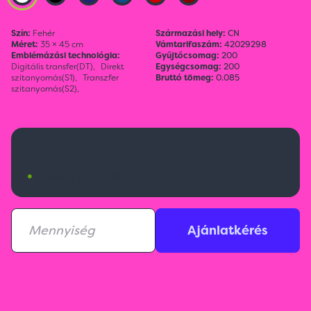
Szín:
Fehér
Származási hely:
CN
Méret:
35 × 45 cm
Vámtarifaszám:
42029298
Emblémázási technológia:
Gyűjtőcsomag:
200
Digitális transfer(DT),
Direkt
Egységcsomag:
200
szitanyomás(S1),
Transzfer
Bruttó tömeg:
0.085
szitanyomás(S2),
850 Ft
•
Érkezik:
37000 db
Ajánlatkérés