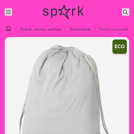
Táskák, utazás, wellness
Tornazsákok
Pamut tornazsák, 1
ECO