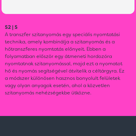
S2 | S
A transzfer szitanyomás egy speciális nyomtatási
technika, amely kombinálja a szitanyomás és a
hőtranszferes nyomtatás előnyeit. Ebben a
folyamatban először egy átmeneti hordozóra
nyomtatnak szitanyomással, majd ezt a nyomatot
hő és nyomás segítségével átvitelik a céltárgyra. Ez
a módszer különösen hasznos bonyolult felületek
vagy olyan anyagok esetén, ahol a közvetlen
szitanyomás nehézségekbe ütközne.