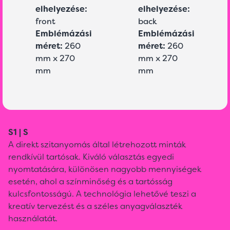
elhelyezése:
elhelyezése:
front
back
Emblémázási
Emblémázási
méret:
260
méret:
260
mm x 270
mm x 270
mm
mm
S1 | S
A direkt szitanyomás által létrehozott minták
rendkívül tartósak. Kiváló választás egyedi
nyomtatására, különösen nagyobb mennyiségek
esetén, ahol a színminőség és a tartósság
kulcsfontosságú. A technológia lehetővé teszi a
kreatív tervezést és a széles anyagválaszték
használatát.