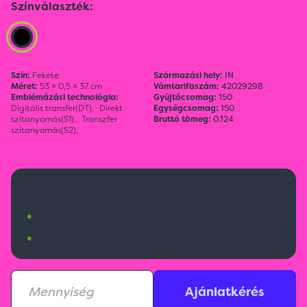
Színválaszték:
Szín:
Fekete
Származási hely:
IN
Méret:
53 × 0,5 × 37 cm
Vámtarifaszám:
42029298
Emblémázási technológia:
Gyűjtőcsomag:
150
Digitális transfer(DT),
Direkt
Egységcsomag:
150
szitanyomás(S1),
Transzfer
Bruttó tömeg:
0.124
szitanyomás(S2),
1 980 Ft
•
Budapesti raktárkészlet:
441 db
•
Nemzetközi raktárkészlet:
12112 db
Ajánlatkérés