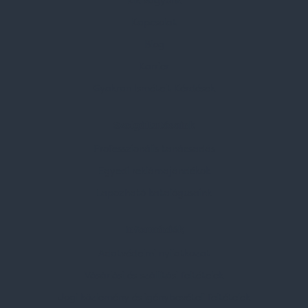
Kik vagyunk
Kapcsolat
Blog
Karrier
Gyakran Ismételt Kérdések
Szolgáltatásaink
Professzionális tanácsadás
Egyedi reklámajándékok
Lapozható katalógusaink
Információk
Adatvédelmi nyilatkozat
Vásárlási és szállítási feltételek
Jogi közlemény és igénybevételi feltételek