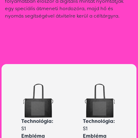
folyamatban először a digitális mintát nyomtatják
egy speciális átmeneti hordozóra, majd hő és
nyomás segítségével átvitelre kerül a céltárgyra.
Technológia:
Technológia:
S1
S1
Embléma
Embléma