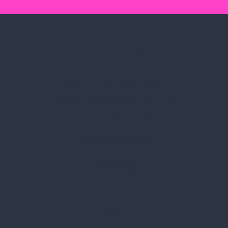
Spark Promotions Kft.
Címünk:
1135 Budapest, Jász u. 13.
Telefon:
+36 1 412 3760
Email:
spark@spark.hu
Rólunk