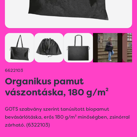
6622103
Organikus pamut
vászontáska, 180 g/m²
GOTS szabvány szerint tanúsított biopamut
bevásárlótáska, erős 180 g/m² minőségben, zsinórral
zárható. (6322103)