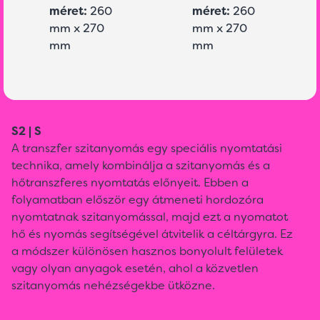
méret:
260
méret:
260
mm x 270
mm x 270
mm
mm
S2 | S
A transzfer szitanyomás egy speciális nyomtatási
technika, amely kombinálja a szitanyomás és a
hőtranszferes nyomtatás előnyeit. Ebben a
folyamatban először egy átmeneti hordozóra
nyomtatnak szitanyomással, majd ezt a nyomatot
hő és nyomás segítségével átvitelik a céltárgyra. Ez
a módszer különösen hasznos bonyolult felületek
vagy olyan anyagok esetén, ahol a közvetlen
szitanyomás nehézségekbe ütközne.