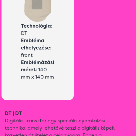
Technológia:
DT
Embléma
elhelyezése:
front
Emblémázási
méret:
140
mm x 140 mm
DT | DT
Digitális Transzfer egy speciális nyomtatási
technika, amely lehetővé teszi a digitális képek
közvetlen átvitelét a célanyagra. Ebben a