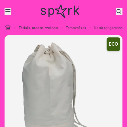
Táskák, utazás, wellness
Tornazsákok
Natúr tengerészzsá
ECO