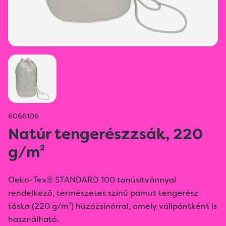
6066106
Natúr tengerészzsák, 220
g/m²
Oeko-Tex® STANDARD 100 tanúsítvánnyal
rendelkező, természetes színű pamut tengerész
táska (220 g/m²) húzózsinórral, amely vállpántként is
használható.