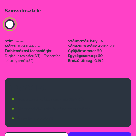
Színválaszték:
Szín:
Fehér
Származási hely:
IN
Méret:
ø 24 × 44 cm
Vámtarifaszám:
42029291
Emblémázási technológia:
Gyűjtőcsomag:
60
Digitális transfer(DT),
Transzfer
Egységcsomag:
60
szitanyomás(S2),
Bruttó tömeg:
0.192
1 650 Ft
•
Budapesti raktárkészlet:
252 db
•
Nemzetközi raktárkészlet:
5738 db
•
Érkezik:
10000 db