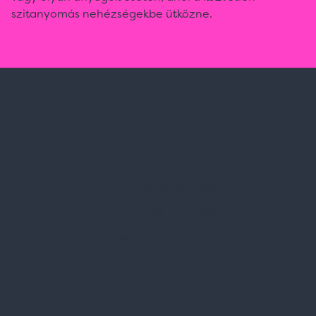
szitanyomás nehézségekbe ütközne.
Spark Promotions Kft.
Címünk:
1135 Budapest, Jász u. 13.
Telefon:
+36 1 412 3760
Email:
spark@spark.hu