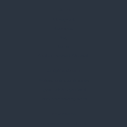
Rólunk
Kik vagyunk
Kapcsolat
Blog
Karrier
Gyakran Ismételt Kérdések
Szolgáltatásaink
Professzionális tanácsadás
Egyedi reklámajándékok
Lapozható katalógusaink
Információk
Adatvédelmi nyilatkozat