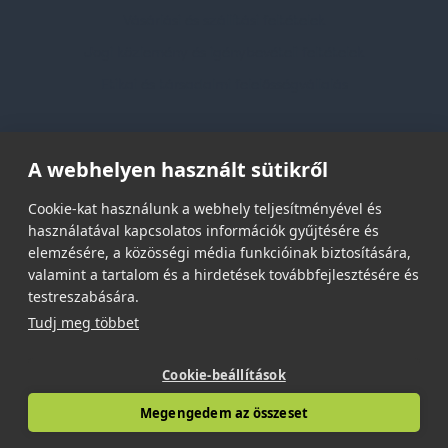
Vásárlási és szállítási feltételek
Jogi közlemény és igénybevételi feltételek
Etikai és társadalmi felelősségvállalás
Feliratkozás hírlevélre
A webhelyen használt sütikről
Email címed:
Cookie-kat használunk a webhely teljesítményével és
használatával kapcsolatos információk gyűjtésére és
elemzésére, a közösségi média funkcióinak biztosítására,
elfogadom az adatvédelmi szabályzatot
valamint a tartalom és a hirdetések továbbfejlesztésére és
testreszabására.
Tudj meg többet
Cookie-beállítások
© 2026 | Minden jog fenntartva!
Megengedem az összeset
Spark Promotions Kft.