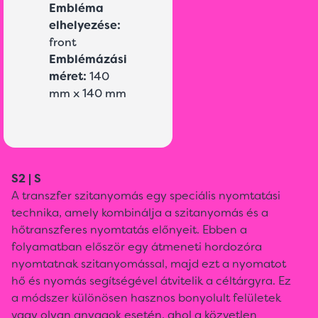
Embléma
elhelyezése:
front
Emblémázási
méret:
140
mm x 140 mm
S2 | S
A transzfer szitanyomás egy speciális nyomtatási
technika, amely kombinálja a szitanyomás és a
hőtranszferes nyomtatás előnyeit. Ebben a
folyamatban először egy átmeneti hordozóra
nyomtatnak szitanyomással, majd ezt a nyomatot
hő és nyomás segítségével átvitelik a céltárgyra. Ez
a módszer különösen hasznos bonyolult felületek
vagy olyan anyagok esetén, ahol a közvetlen