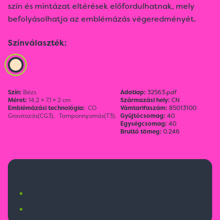
szín és mintázat eltérések előfordulhatnak, mely
befolyásolhatja az emblémázás végeredményét.
Színválaszték:
Szín:
Bézs
Adatlap:
32563.pdf
Méret:
14,2 × 7,1 × 2 cm
Származási hely:
CN
Emblémázási technológia:
CO
Vámtarifaszám:
85013100
Gravírozás(CG3),
Tamponnyomás(T3),
Gyűjtőcsomag:
40
Egységcsomag:
40
Bruttó tömeg:
0.246
8 350 Ft
•
Budapesti raktárkészlet:
438 db
•
Nemzetközi raktárkészlet:
6369 db