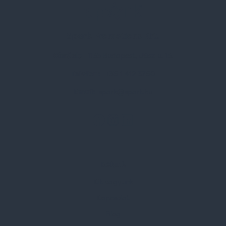
Spark Promotions Kft.
Címünk:
1135 Budapest, Jász u. 13.
Telefon:
+36 1 412 3760
Email:
spark@spark.hu
Rólunk
Kik vagyunk
Kapcsolat
Blog