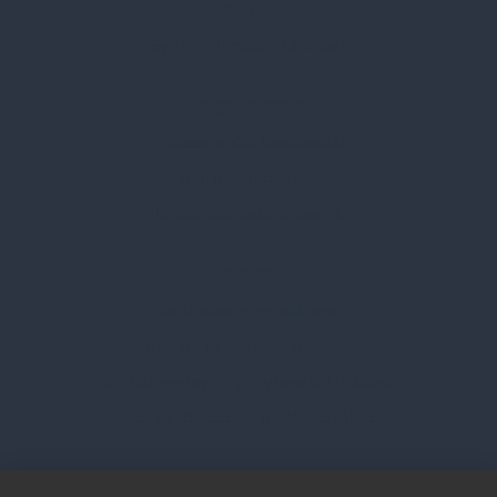
Karrier
Gyakran Ismételt Kérdések
Szolgáltatásaink
Professzionális tanácsadás
Egyedi reklámajándékok
Lapozható katalógusaink
Információk
Adatvédelmi nyilatkozat
Vásárlási és szállítási feltételek
Jogi közlemény és igénybevételi feltételek
Etikai és társadalmi felelősségvállalás
Feliratkozás hírlevélre