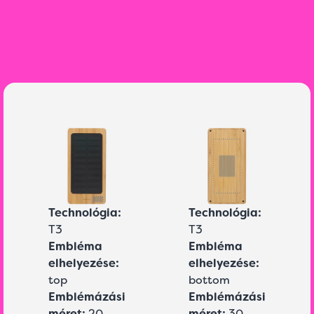
Technológia:
Technológia:
T3
T3
Embléma
Embléma
elhelyezése:
elhelyezése:
top
bottom
Emblémázási
Emblémázási
méret:
20
méret:
30