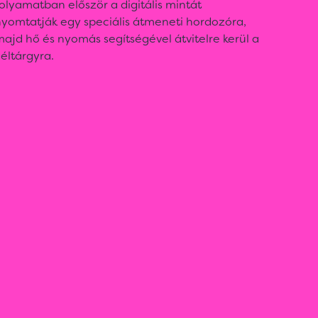
olyamatban először a digitális mintát
nyomtatják egy speciális átmeneti hordozóra,
ajd hő és nyomás segítségével átvitelre kerül a
éltárgyra.