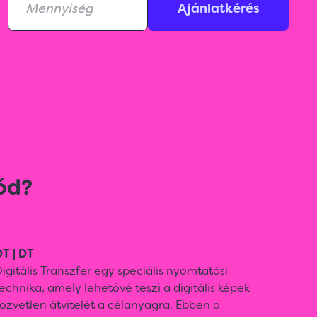
Ajánlatkérés
ód?
T | DT
igitális Transzfer egy speciális nyomtatási
echnika, amely lehetővé teszi a digitális képek
özvetlen átvitelét a célanyagra. Ebben a