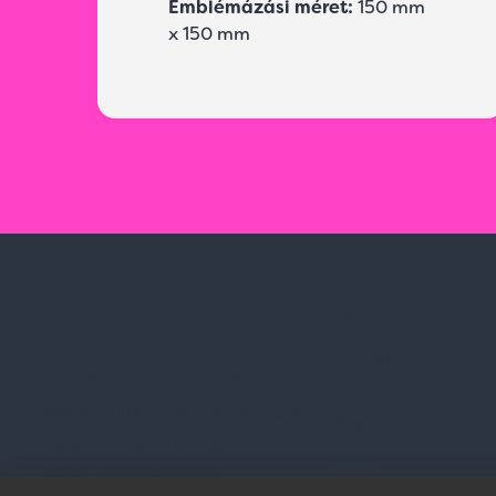
Emblémázási méret:
150 mm
x 150 mm
Rólunk
Kik vagyunk
Spark Promotions Kft.
Kapcsolat
Címünk:
1135 Budapest, Jász u. 13.
Blog
Telefon:
+36 1 412 3760
Karrier
Email:
spark@spark.hu
Gyakran Ismételt Kér