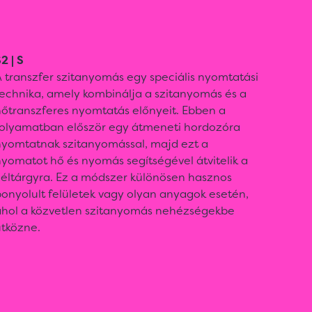
2 | S
 transzfer szitanyomás egy speciális nyomtatási
technika, amely kombinálja a szitanyomás és a
hőtranszferes nyomtatás előnyeit. Ebben a
folyamatban először egy átmeneti hordozóra
nyomtatnak szitanyomással, majd ezt a
yomatot hő és nyomás segítségével átvitelik a
céltárgyra. Ez a módszer különösen hasznos
onyolult felületek vagy olyan anyagok esetén,
ahol a közvetlen szitanyomás nehézségekbe
ütközne.