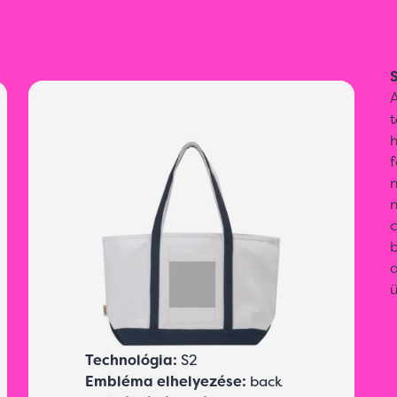
S
A
n
b
Technológia:
S2
Embléma elhelyezése:
back