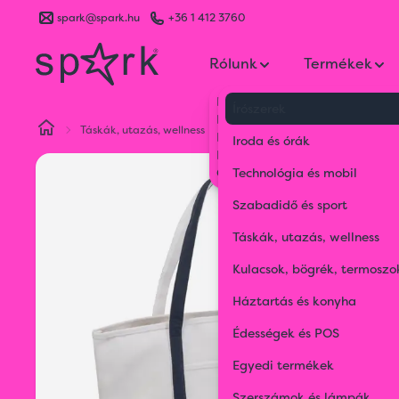
spark@spark.hu
+36 1 412 3760
Rólunk
Termékek
Kik vagyunk
Írószerek
Kapcsolat
Táskák, utazás, wellness
Környezetbarát táskák
Nagy
Blog
Iroda és órák
Karrier
Gyakran Ismételt Kérdések
Technológia és mobil
Szabadidő és sport
Táskák, utazás, wellness
Kulacsok, bögrék, termoszo
Háztartás és konyha
Édességek és POS
Egyedi termékek
Szerszámok és lámpák