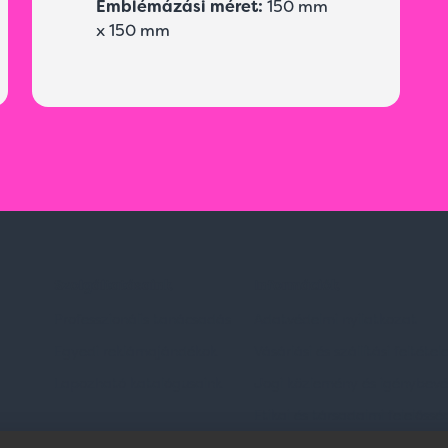
Emblémázási méret:
150 mm
x 150 mm
Szolgáltatásaink
Információk
Professzionális tanácsadás
Adatvédelmi nyilatkozat
Egyedi reklámajándékok
Vásárlási és szállítási feltétel
Lapozható katalógusaink
Jogi közlemény és igénybevéte
Etikai és társadalmi felelőssé
dések