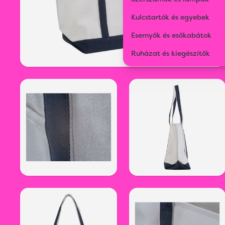
Kulcstartók és egyebek
Esernyők és esőkabátok
Ruházat és kiegészítők