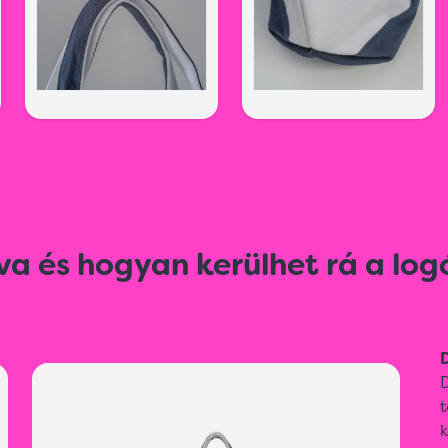
va és hogyan kerülhet rá a log
D
D
t
k