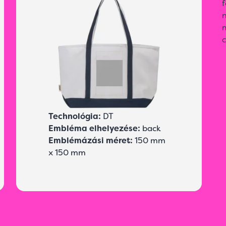
f
m
c
Technológia:
DT
Embléma elhelyezése:
back
Emblémázási méret:
150 mm
x 150 mm