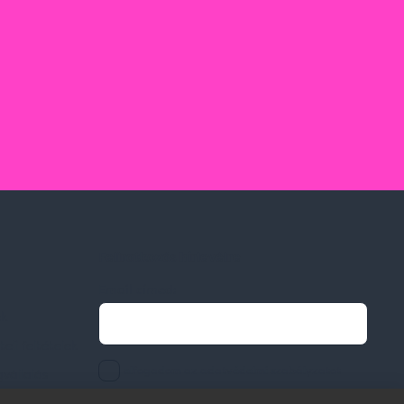
Feliratkozás hírlevélre
Email címed:
ek
li feltételek
elfogadom az adatvédelmi szabályzatot
gvállalás