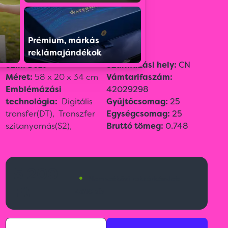
Színválaszték:
Prémium, márkás
reklámajándékok
Szín:
Bézs
Származási hely:
CN
Méret:
58 x 20 x 34 cm
Vámtarifaszám:
Emblémázási
42029298
technológia:
Digitális
Gyűjtőcsomag:
25
transfer(DT),
Transzfer
Egységcsomag:
25
szitanyomás(S2),
Bruttó tömeg:
0.748
5 200
•
Nemzetközi raktárkészlet:
Ft
4510 db