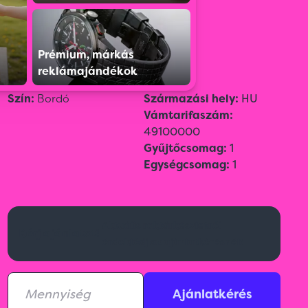
Színválaszték:
Prémium, márkás
reklámajándékok
Szín:
Bordó
Származási hely:
HU
Vámtarifaszám:
49100000
Gyűjtőcsomag:
1
Egységcsomag:
1
Aktuális raktárkészletről
Kérj ajánlatot!
érdeklődj az ajánlatkérésnél!
Ajánlatkérés