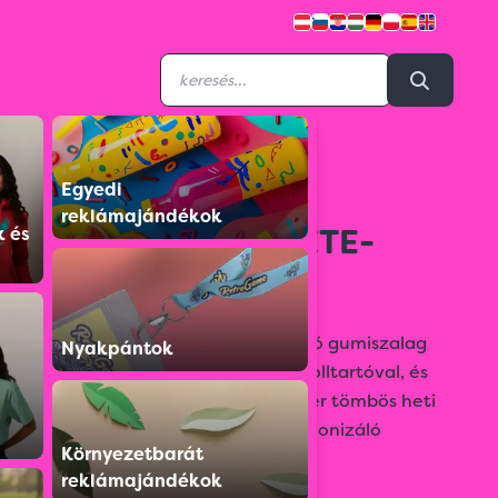
Egyedi
S059522T012N002
reklámajándékok
N012 B6 HETI FEKETE-
k és
PIROS
Fényes műbőr bevonóval, az átfogó gumiszalag
Nyakpántok
színével megegyező évszámmal, tolltartóval, és
sarokgömbölyítéssel készített, fehér tömbös heti
naptár, a gumiszalag színével harmonizáló
Környezetbarát
oromszegővel, jelzőszalaggal és
reklámajándékok
sarokperforációval.