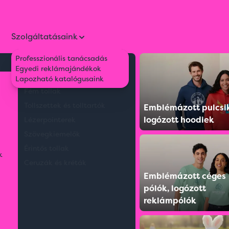
Szolgáltatásaink
Professzionális tanácsadás
Környezetbarát tollak
Egyedi reklámajándékok
Műanyag tollak
Lapozható katalógusaink
Fém tollak
Tollszettek és tolltartók
Emblémázott pulcsi
logózott hoodiek
Lézerpointerek
Szövegkiemelők
Érintős tollak
k
Ceruzák és kréták
Emblémázott céges
pólók, logózott
reklámpólók