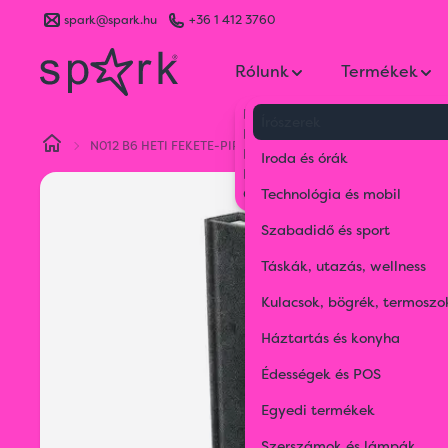
spark@spark.hu
+36 1 412 3760
Rólunk
Termékek
Kik vagyunk
Írószerek
Kapcsolat
N012 B6 HETI FEKETE-PIROS
Blog
Iroda és órák
Karrier
Gyakran Ismételt Kérdések
Technológia és mobil
Szabadidő és sport
Táskák, utazás, wellness
Kulacsok, bögrék, termoszo
Háztartás és konyha
Édességek és POS
Egyedi termékek
Szerszámok és lámpák