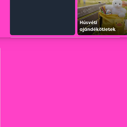
Húsvéti
ajándékötletek