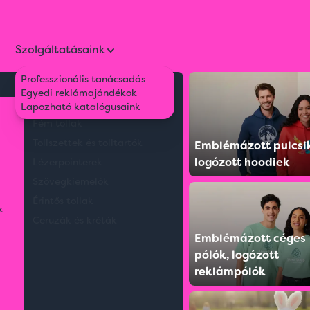
Szolgáltatásaink
Professzionális tanácsadás
Környezetbarát tollak
Egyedi reklámajándékok
MUMBAI bögre és tea szett
Műanyag tollak
Lapozható katalógusaink
Fém tollak
Tollszettek és tolltartók
Emblémázott pulcsi
logózott hoodiek
Lézerpointerek
Szövegkiemelők
Érintős tollak
k
Ceruzák és kréták
Emblémázott céges
pólók, logózott
reklámpólók