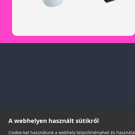
Rólunk
Kik vagyunk
Spark Promotions Kft.
Kapcsolat
Címünk:
1135 Budapest, Jász u. 13.
Blog
Telefon:
+36 1 412 3760
Karrier
Email:
spark@spark.hu
Gyakran Ismételt Kér
A webhelyen használt sütikről
Cookie-kat használunk a webhely teljesítményével és használat