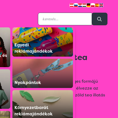
Egyedi
H6100100AJ3
reklámajándékok
MUMBAI bögre és tea
k és
szett
400 ml-es porcelán bögre, különleges formájú
Nyakpántok
füllel. Töltse meg kedvenc teájával, élvezze az
igazi kínai, jázminvirággal ízesített zöld tea illatás
és zamatát.
Környezetbarát
reklámajándékok
Színválaszték: