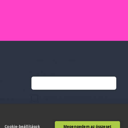
Feliratkozás hírlevélre
Email címed:
ek
li feltételek
elfogadom az adatvédelmi szabályzatot
gvállalás
Cookie-beállítások
Megengedem az összeset