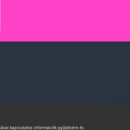
Szolgáltatásaink
Információk
Professzionális tanácsadás
Adatvédelmi nyilatkozat
Egyedi reklámajándékok
Vásárlási és szállítási feltétel
Lapozható katalógusaink
Jogi közlemény és igénybevéte
Etikai és társadalmi felelőssé
dések
ával kapcsolatos információk gyűjtésére és