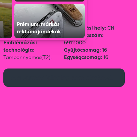
Prémium, márkás
Szín:
Zöld
Származási hely:
CN
reklámajándékok
Méret:
¤ 8 × 13,3
Vámtarifaszám:
Emblémázási
69111000
technológia:
Gyűjtőcsomag:
16
Tamponnyomás(T2),
Egységcsomag:
16
Ez a termék jelenleg nem elérhető.