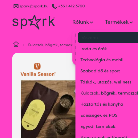
spark@spark.hu
+36 1 412 3760
Rólunk
Termékek
Kik vagyunk
Írószerek
Kapcsolat
Kulacsok, bögrék, termoszok
Bögrék, poharak, kancsók
Blog
Iroda és órák
Karrier
Gyakran Ismételt Kérdések
Technológia és mobil
Szabadidő és sport
Táskák, utazás, wellness
Kulacsok, bögrék, termoszo
Háztartás és konyha
Édességek és POS
Egyedi termékek
Szerszámok és lámpák