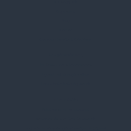
Kik vagyunk
Kapcsolat
Blog
Karrier
Gyakran Ismételt Kérdések
Szolgáltatásaink
Professzionális tanácsadás
Egyedi reklámajándékok
Lapozható katalógusaink
Információk
Adatvédelmi nyilatkozat
Vásárlási és szállítási feltételek
Jogi közlemény és igénybevételi feltételek