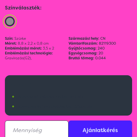
Színválaszték:
Szín:
Szürke
Származási hely:
CN
Méret:
8,8 x 2,2 x 0,8 cm
Vámtarifaszám:
82119300
Emblémázási méret:
3,5 x 2
Gyűjtőcsomag:
240
Emblémázási technológia:
Egységcsomag:
20
Gravírozás(G2),
Bruttó tömeg:
0.044
3 350 Ft
•
Budapesti raktárkészlet:
212 db
•
Nemzetközi raktárkészlet:
8054 db
Ajánlatkérés