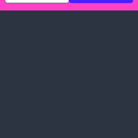
Spark Promotions Kft.
Címünk:
1135 Budapest, Jász u. 13.
Telefon:
+36 1 412 3760
Email:
spark@spark.hu
Rólunk