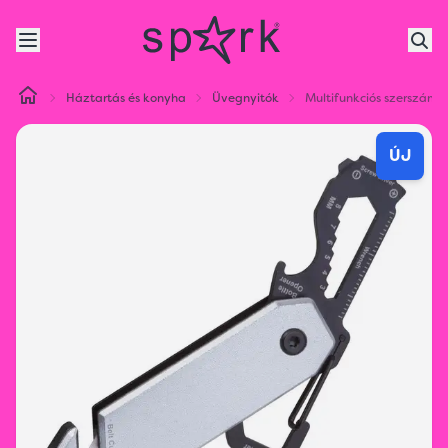
Háztartás és konyha
Üvegnyitók
Multifunkciós szerszám
ÚJ