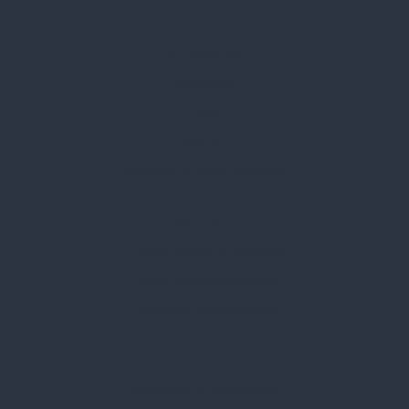
Rólunk
Kik vagyunk
Kapcsolat
Blog
Karrier
Gyakran Ismételt Kérdések
Szolgáltatásaink
Professzionális tanácsadás
Egyedi reklámajándékok
Lapozható katalógusaink
Információk
Adatvédelmi nyilatkozat