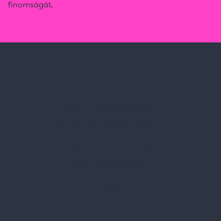
finomságát.
Spark Promotions Kft.
Címünk:
1135 Budapest, Jász u. 13.
Telefon:
+36 1 412 3760
Email:
spark@spark.hu