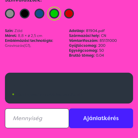
Szín:
Zöld
Adatlap:
81904.pdf
Méret:
8,8 × ø 2,5 cm
Származási hely:
CN
Emblémázási technológia:
Vámtarifaszám:
85131000
Gravírozás(G1),
Gyűjtőcsomag:
200
Egységcsomag:
50
Bruttó tömeg:
0.04
990 Ft
•
Budapesti raktárkészlet:
65 db
Ajánlatkérés