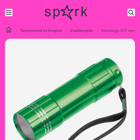
Szerszámok és lámpák
Zseblámpák
Montargis LED elem