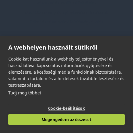
Vásárlási és szállítási feltételek
Jogi közlemény és igénybevételi feltételek
Etikai és társadalmi felelősségvállalás
Feliratkozás hírlevélre
A webhelyen használt sütikről
Email címed:
Cookie-kat használunk a webhely teljesítményével és
használatával kapcsolatos információk gyűjtésére és
elemzésére, a közösségi média funkcióinak biztosítására,
elfogadom az adatvédelmi szabályzatot
valamint a tartalom és a hirdetések továbbfejlesztésére és
testreszabására.
Tudj meg többet
Cookie-beállítások
© 2026 | Minden jog fenntartva!
Megengedem az összeset
Spark Promotions Kft.