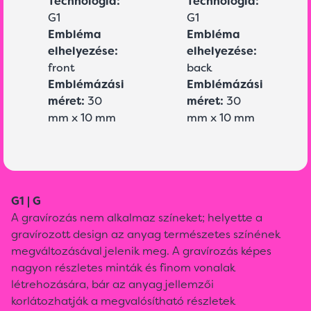
Technológia:
Technológia:
G1
G1
Embléma
Embléma
elhelyezése:
elhelyezése:
front
back
Emblémázási
Emblémázási
méret:
30
méret:
30
mm x 10 mm
mm x 10 mm
G1 | G
A gravírozás nem alkalmaz színeket; helyette a
gravírozott design az anyag természetes színének
megváltozásával jelenik meg. A gravírozás képes
nagyon részletes minták és finom vonalak
létrehozására, bár az anyag jellemzői
korlátozhatják a megvalósítható részletek