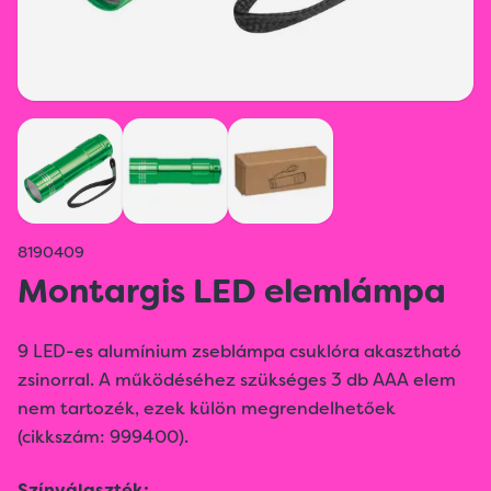
8190409
Montargis LED elemlámpa
9 LED-es alumínium zseblámpa csuklóra akasztható
zsinorral. A működéséhez szükséges 3 db AAA elem
nem tartozék, ezek külön megrendelhetőek
(cikkszám: 999400).
Színválaszték: