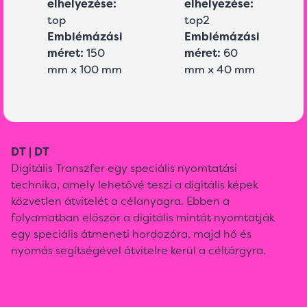
elhelyezése:
elhelyezése:
top
top2
Emblémázási
Emblémázási
méret:
150
méret:
60
mm x 100 mm
mm x 40 mm
DT | DT
Digitális Transzfer egy speciális nyomtatási
technika, amely lehetővé teszi a digitális képek
közvetlen átvitelét a célanyagra. Ebben a
folyamatban először a digitális mintát nyomtatják
egy speciális átmeneti hordozóra, majd hő és
nyomás segítségével átvitelre kerül a céltárgyra.