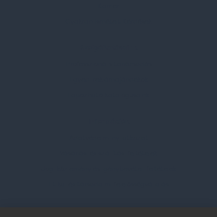
Karrier
Gyakran Ismételt Kérdések
Szolgáltatásaink
Professzionális tanácsadás
Egyedi reklámajándékok
Lapozható katalógusaink
Információk
Adatvédelmi nyilatkozat
Vásárlási és szállítási feltételek
Jogi közlemény és igénybevételi feltételek
Etikai és társadalmi felelősségvállalás
Feliratkozás hírlevélre