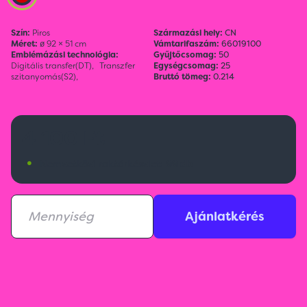
Szín:
Piros
Származási hely:
CN
Méret:
ø 92 × 51 cm
Vámtarifaszám:
66019100
Emblémázási technológia:
Gyűjtőcsomag:
50
Digitális transfer(DT),
Transzfer
Egységcsomag:
25
szitanyomás(S2),
Bruttó tömeg:
0.214
4 100 Ft
•
Nemzetközi raktárkészlet:
99 db
Ajánlatkérés