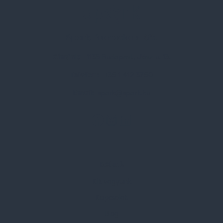
Spark Promotions Kft.
Címünk:
1135 Budapest, Jász u. 13.
Telefon:
+36 1 412 3760
Email:
spark@spark.hu
Rólunk
Kik vagyunk
Kapcsolat
Blog