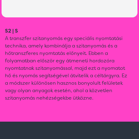
S2 | S
A transzfer szitanyomás egy speciális nyomtatási
technika, amely kombinálja a szitanyomás és a
hőtranszferes nyomtatás előnyeit. Ebben a
folyamatban először egy átmeneti hordozóra
nyomtatnak szitanyomással, majd ezt a nyomatot
hő és nyomás segítségével átvitelik a céltárgyra. Ez
a módszer különösen hasznos bonyolult felületek
vagy olyan anyagok esetén, ahol a közvetlen
szitanyomás nehézségekbe ütközne.