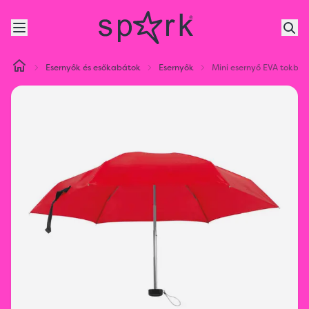
Esernyők és esőkabátok
Esernyők
Mini esernyő EVA tokban