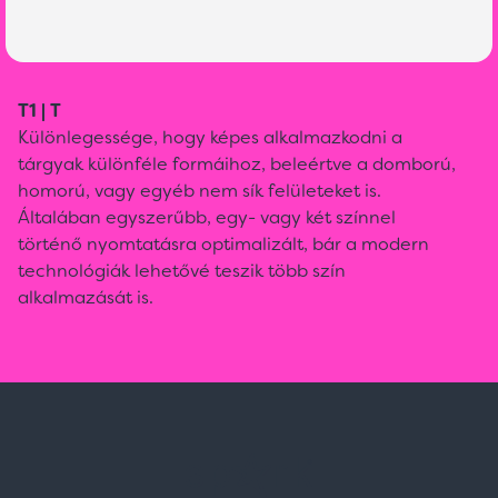
T1 | T
Különlegessége, hogy képes alkalmazkodni a
tárgyak különféle formáihoz, beleértve a domború,
homorú, vagy egyéb nem sík felületeket is.
Általában egyszerűbb, egy- vagy két színnel
történő nyomtatásra optimalizált, bár a modern
technológiák lehetővé teszik több szín
alkalmazását is.