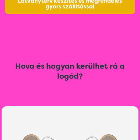
Látványterv készítés és megrendelés
gyors szállítással
Hova és hogyan kerülhet rá a
logód?