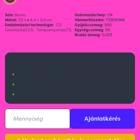
Szín:
Barna
Származási hely:
CN
Méret:
7,9 × ø 4,4 × 0,9 cm
Vámtarifaszám:
73269098
Emblémázási technológia:
CO
Gyűjtőcsomag:
500
Gravírozás(CG1),
Tamponnyomás(T1),
Egységcsomag:
50
Bruttó tömeg:
0.023
250 Ft
•
Budapesti raktárkészlet:
1139 db
•
Nemzetközi raktárkészlet:
10077 db
•
Érkezik:
25000 db
Ajánlatkérés