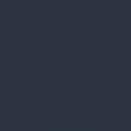
Spark Promotions Kft.
Címünk:
1135 Budapest, Jász u. 13.
Telefon:
+36 1 412 3760
Email:
spark@spark.hu
Rólunk
Kik vagyunk
Kapcsolat
Blog
Karrier
Gyakran Ismételt Kérdések