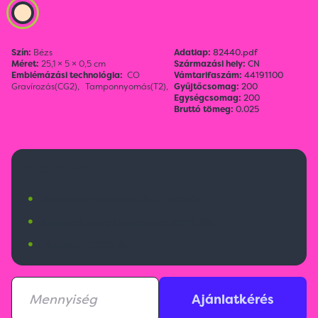
Szín:
Bézs
Adatlap:
82440.pdf
Méret:
25,1 × 5 × 0,5 cm
Származási hely:
CN
Emblémázási technológia:
CO
Vámtarifaszám:
44191100
Gravírozás(CG2),
Tamponnyomás(T2),
Gyűjtőcsomag:
200
Egységcsomag:
200
Bruttó tömeg:
0.025
355 Ft
•
Budapesti raktárkészlet:
1389 db
•
Nemzetközi raktárkészlet:
6973 db
•
Érkezik:
20000 db
Ajánlatkérés