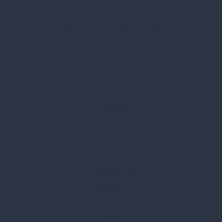
Spark Promotions Kft.
Címünk:
1135 Budapest, Jász u. 13.
Telefon:
+36 1 412 3760
Email:
spark@spark.hu
Rólunk
Kik vagyunk
Kapcsolat
Blog
Karrier