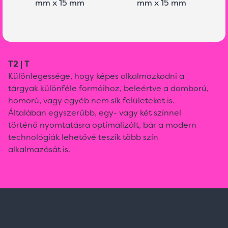
mm x 15 mm
mm x 15 mm
T2 | T
Különlegessége, hogy képes alkalmazkodni a
tárgyak különféle formáihoz, beleértve a domború,
homorú, vagy egyéb nem sík felületeket is.
Általában egyszerűbb, egy- vagy két színnel
történő nyomtatásra optimalizált, bár a modern
technológiák lehetővé teszik több szín
alkalmazását is.