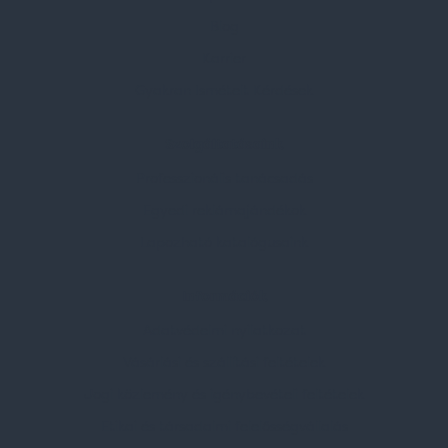
Blog
Karrier
Gyakran Ismételt Kérdések
Szolgáltatásaink
Professzionális tanácsadás
Egyedi reklámajándékok
Lapozható katalógusaink
Információk
Adatvédelmi nyilatkozat
Vásárlási és szállítási feltételek
Jogi közlemény és igénybevételi feltételek
Etikai és társadalmi felelősségvállalás