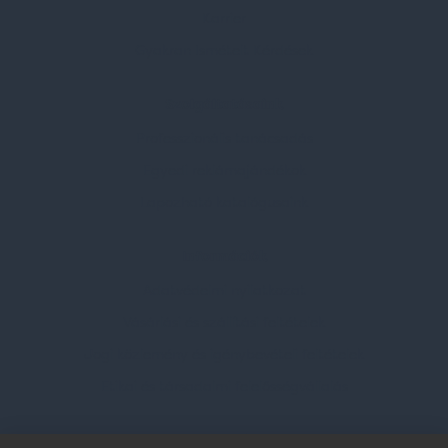
Karrier
Gyakran Ismételt Kérdések
Szolgáltatásaink
Professzionális tanácsadás
Egyedi reklámajándékok
Lapozható katalógusaink
Információk
Adatvédelmi nyilatkozat
Vásárlási és szállítási feltételek
Jogi közlemény és igénybevételi feltételek
Etikai és társadalmi felelősségvállalás
Feliratkozás hírlevélre