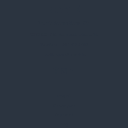
Spark Promotions Kft.
Címünk:
1135 Budapest, Jász u. 13.
Telefon:
+36 1 412 3760
Email:
spark@spark.hu
Rólunk
Kik vagyunk
Kapcsolat
Blog