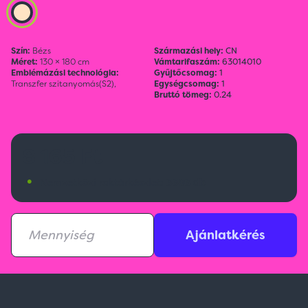
Szín:
Bézs
Származási hely:
CN
Méret:
130 × 180 cm
Vámtarifaszám:
63014010
Emblémázási technológia:
Gyűjtőcsomag:
1
Transzfer szitanyomás(S2),
Egységcsomag:
1
Bruttó tömeg:
0.24
8 165 Ft
•
Nemzetközi raktárkészlet:
3393 db
Ajánlatkérés