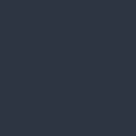
Kik vagyunk
Kapcsolat
Blog
Karrier
Gyakran Ismételt Kérdések
Szolgáltatásaink
Professzionális tanácsadás
Egyedi reklámajándékok
Lapozható katalógusaink
Információk
Adatvédelmi nyilatkozat
Vásárlási és szállítási feltételek
Jogi közlemény és igénybevételi feltételek