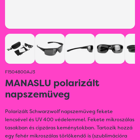
F1504800AJ3
MANASLU polarizált
napszemüveg
Polarizált Schwarzwolf napszemüveg fekete
lencsével és UV 400 védelemmel. Fekete mikroszálas
tasakban és cipzáras keménytokban. Tartozik hozzá
egy fehér mikroszálas törlőkendő is (szublimációra