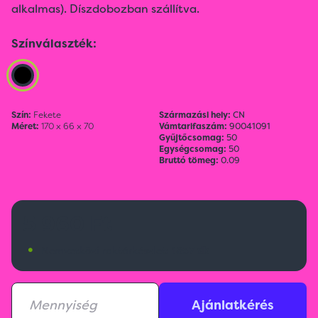
alkalmas). Díszdobozban szállítva.
Színválaszték:
Szín:
Fekete
Származási hely:
CN
Méret:
170 x 66 x 70
Vámtarifaszám:
90041091
Gyűjtőcsomag:
50
Egységcsomag:
50
Bruttó tömeg:
0.09
5 960 Ft
•
Nemzetközi raktárkészlet:
1857 db
Ajánlatkérés