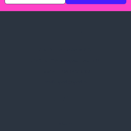
Spark Promotions Kft.
Címünk:
1135 Budapest, Jász u. 13.
Telefon:
+36 1 412 3760
Email:
spark@spark.hu
Rólunk