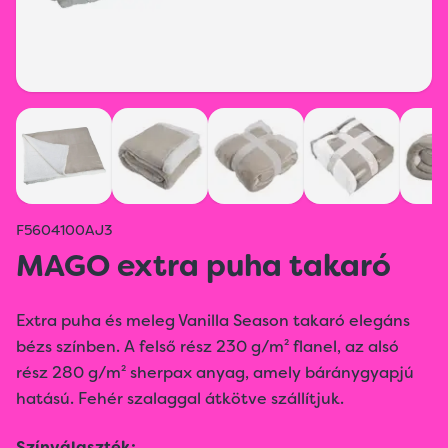
F5604100AJ3
MAGO extra puha takaró
Extra puha és meleg Vanilla Season takaró elegáns
bézs színben. A felső rész 230 g/m² flanel, az alsó
rész 280 g/m² sherpax anyag, amely báránygyapjú
hatású. Fehér szalaggal átkötve szállítjuk.
Színválaszték: