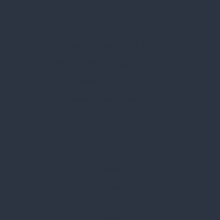
Spark Promotions Kft.
Címünk:
1135 Budapest, Jász u. 13.
Telefon:
+36 1 412 3760
Email:
spark@spark.hu
Rólunk
Kik vagyunk
Kapcsolat
Blog