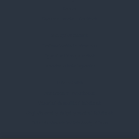
Karrier
Gyakran Ismételt Kérdések
Szolgáltatásaink
Professzionális tanácsadás
Egyedi reklámajándékok
Lapozható katalógusaink
Információk
Adatvédelmi nyilatkozat
Vásárlási és szállítási feltételek
Jogi közlemény és igénybevételi feltételek
Etikai és társadalmi felelősségvállalás