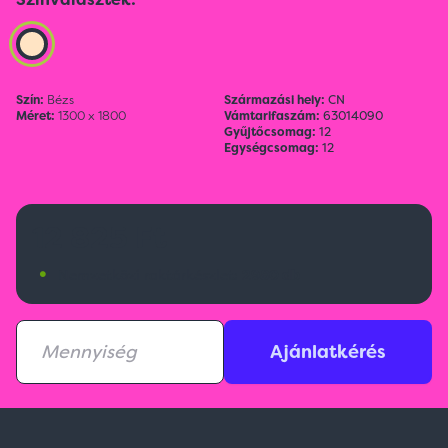
Szín:
Bézs
Származási hely:
CN
Méret:
1300 x 1800
Vámtarifaszám:
63014090
Gyűjtőcsomag:
12
Egységcsomag:
12
12 825 Ft
•
Nemzetközi raktárkészlet:
2980 db
Ajánlatkérés