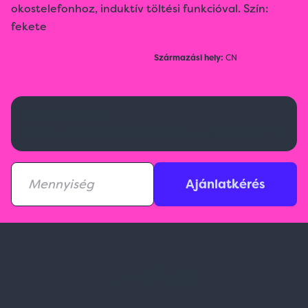
okostelefonhoz, induktív töltési funkcióval. Szín:
fekete
Származási hely:
CN
Kérj ajánlatot!
Aktuális raktárkészletről érdeklődj az ajánlatkérésnél!
Ajánlatkérés