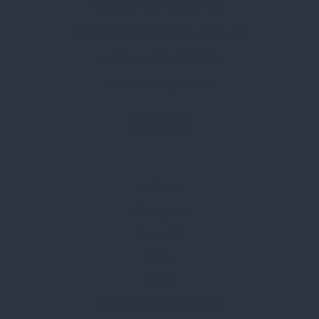
Spark Promotions Kft.
Címünk:
1135 Budapest, Jász u. 13.
Telefon:
+36 1 412 3760
Email:
spark@spark.hu
Rólunk
Kik vagyunk
Kapcsolat
Blog
Karrier
Gyakran Ismételt Kérdések