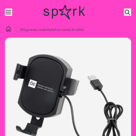
Mágneses mobiltelefon tartó és töltő