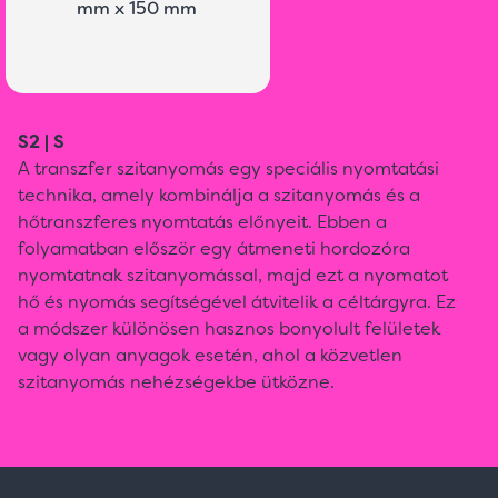
mm x 150 mm
S2 | S
A transzfer szitanyomás egy speciális nyomtatási
technika, amely kombinálja a szitanyomás és a
hőtranszferes nyomtatás előnyeit. Ebben a
folyamatban először egy átmeneti hordozóra
nyomtatnak szitanyomással, majd ezt a nyomatot
hő és nyomás segítségével átvitelik a céltárgyra. Ez
a módszer különösen hasznos bonyolult felületek
vagy olyan anyagok esetén, ahol a közvetlen
szitanyomás nehézségekbe ütközne.