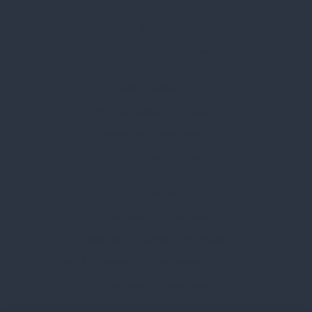
Blog
Karrier
Gyakran Ismételt Kérdések
Szolgáltatásaink
Professzionális tanácsadás
Egyedi reklámajándékok
Lapozható katalógusaink
Információk
Adatvédelmi nyilatkozat
Vásárlási és szállítási feltételek
Jogi közlemény és igénybevételi feltételek
Etikai és társadalmi felelősségvállalás