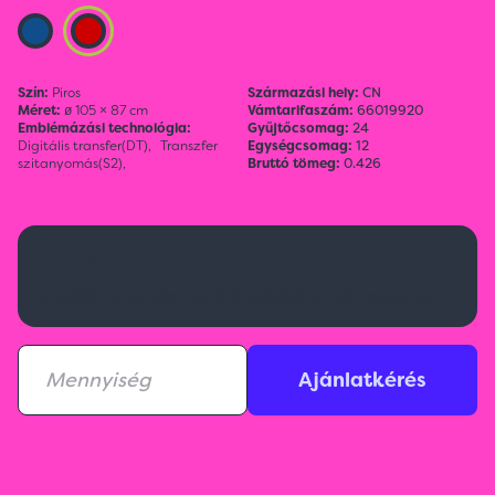
Szín:
Piros
Származási hely:
CN
Méret:
ø 105 × 87 cm
Vámtarifaszám:
66019920
Emblémázási technológia:
Gyűjtőcsomag:
24
Digitális transfer(DT),
Transzfer
Egységcsomag:
12
szitanyomás(S2),
Bruttó tömeg:
0.426
3 850 Ft
Aktuális raktárkészletről érdeklődj az ajánlatkérésnél!
Ajánlatkérés