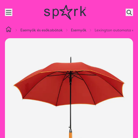
Esernyők és esőkabátok
Esernyők
Lexington automata ese