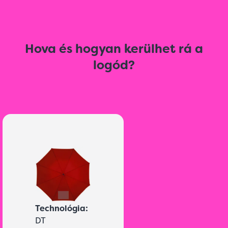
Hova és hogyan kerülhet rá a
logód?
Technológia:
DT