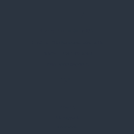
Spark Promotions Kft.
Címünk:
1135 Budapest, Jász u. 13.
Telefon:
+36 1 412 3760
Email:
spark@spark.hu
Rólunk
Kik vagyunk
Kapcsolat