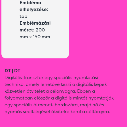
Embléma
elhelyezése:
top
Emblémázási
méret:
200
mm x 150 mm
DT | DT
Digitális Transzfer egy speciális nyomtatási
technika, amely lehetővé teszi a digitális képek
közvetlen átvitelét a célanyagra. Ebben a
folyamatban először a digitális mintát nyomtatják
egy speciális átmeneti hordozóra, majd hő és
nyomás segítségével átvitelre kerül a céltárgyra.