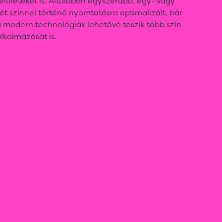
elületeket is. Általában egyszerűbb, egy- vagy
ét színnel történő nyomtatásra optimalizált, bár
 modern technológiák lehetővé teszik több szín
lkalmazását is.