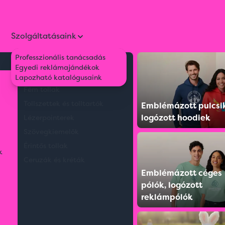
Szolgáltatásaink
Professzionális tanácsadás
Környezetbarát tollak
Egyedi reklámajándékok
artó
Műanyag tollak
Lapozható katalógusaink
Fém tollak
Tollszettek és tolltartók
Emblémázott pulcsi
logózott hoodiek
Lézerpointerek
Szövegkiemelők
Érintős tollak
k
Ceruzák és kréták
Emblémázott céges
pólók, logózott
reklámpólók