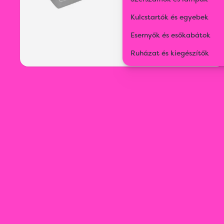
Kulcstartók és egyebek
Esernyők és esőkabátok
Ruházat és kiegészítők