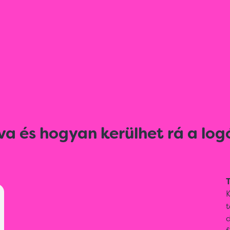
va és hogyan kerülhet rá a log
T
t