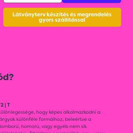
Látványterv készítés és megrendelés
gyors szállítással
ód?
2 | T
Különlegessége, hogy képes alkalmazkodni a
árgyak különféle formáihoz, beleértve a
domború, homorú, vagy egyéb nem sík