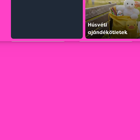
Húsvéti
ajándékötletek