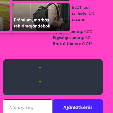
Szín:
Piros
Adatlap:
92311.pdf
Méret:
9,6 × 2,4 × 0,8 cm
Származási hely:
CN
Emblémázási
Vámtarifaszám:
Prémium, márkás
technológia:
85131000
reklámajándékok
Tamponnyomás(T2),
Gyűjtőcsomag:
500
Egységcsomag:
50
Bruttó tömeg:
0.017
•
Budapesti raktárkészlet:
3004 db
280 Ft
•
Nemzetközi raktárkészlet:
22956 db
Ajánlatkérés