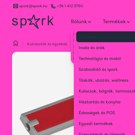
spark@spark.hu
+36 1 412 3760
Rólunk
Termékek
Kik vagyunk
Írószerek
Kapcsolat
Kulcstartók és egyebek
Kulcstartók
LED lámpás kulcst
Blog
Iroda és órák
Karrier
Gyakran Ismételt Kérdések
Technológia és mobil
Szabadidő és sport
Táskák, utazás, wellness
Kulacsok, bögrék, termoszo
Háztartás és konyha
Édességek és POS
Egyedi termékek
Szerszámok és lámpák