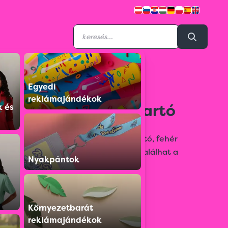
Egyedi
9231105
reklámajándékok
LED lámpás kulcstartó
k és
LED lámpás téglalap alakú kulcstartó, fehér
fénnyel. Segítségével könnyen betalálhat a
Nyakpántok
kulcslyukba sötétben is.
Színválaszték:
Környezetbarát
reklámajándékok