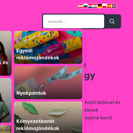
Egyedi
9259513
reklámajándékok
Prémium minőségű
k és
ajándék doboz nagy
méretben
Nyakpántok
Nagyméretű karton díszdoboz levehető tetővel és
fekete belsővel. Ideális ajándékkészletek
csomagolásához. A logó a doboz tetejére kerül.
Környezetbarát
reklámajándékok
Színválaszték: