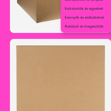
Kulcstartók és egyebek
Esernyők és esőkabátok
Ruházat és kiegészítők