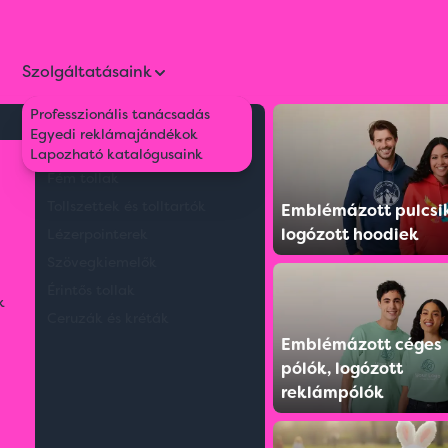
Szolgáltatásaink
Professzionális tanácsadás
Környezetbarát tollak
Egyedi reklámajándékok
őségű ajándék doboz nagy méretben
Műanyag tollak
Lapozható katalógusaink
Fém tollak
Tollszettek és tolltartók
Emblémázott pulcsi
logózott hoodiek
Lézerpointerek
Szövegkiemelők
Érintős tollak
k
Ceruzák és kréták
Emblémázott céges
pólók, logózott
reklámpólók