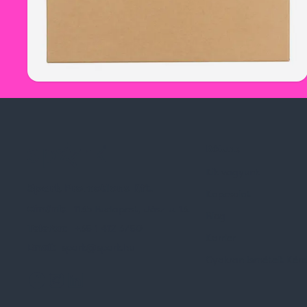
Rólunk
Kik vagyunk
Spark Promotions Kft.
Kapcsolat
Címünk:
1135 Budapest, Jász u. 13.
Blog
Telefon:
+36 1 412 3760
Karrier
Email:
spark@spark.hu
Gyakran Ismételt Kér