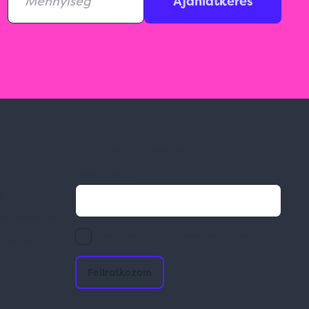
Ajánlatkérés
Feliratkozás hírlevélre
Email címed:
ek
li feltételek
elfogadom az adatvédelmi szabályzatot
gvállalás