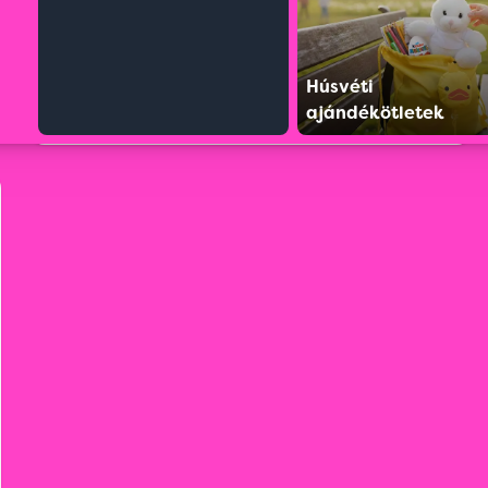
Húsvéti
ajándékötletek