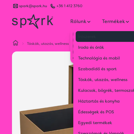
spark@spark.hu
+36 1 412 3760
Rólunk
Termékek
Kik vagyunk
Írószerek
Kapcsolat
Táskák, utazás, wellness
Ajándéktáskák
Prémium min
Blog
Iroda és órák
Karrier
Gyakran Ismételt Kérdések
Technológia és mobil
Szabadidő és sport
Táskák, utazás, wellness
Kulacsok, bögrék, termoszo
Háztartás és konyha
Édességek és POS
Egyedi termékek
Szerszámok és lámpák