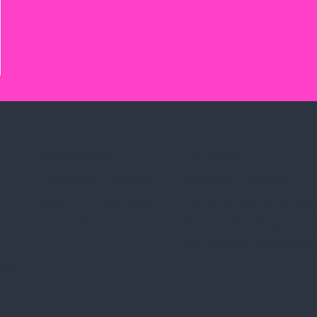
Szolgáltatásaink
Információk
Professzionális tanácsadás
Adatvédelmi nyilatkozat
Egyedi reklámajándékok
Vásárlási és szállítási feltétel
Lapozható katalógusaink
Jogi közlemény és igénybevéte
Etikai és társadalmi felelőssé
dések