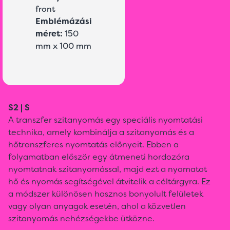
front
Emblémázási
méret:
150
mm x 100 mm
S2 | S
A transzfer szitanyomás egy speciális nyomtatási
technika, amely kombinálja a szitanyomás és a
hőtranszferes nyomtatás előnyeit. Ebben a
folyamatban először egy átmeneti hordozóra
nyomtatnak szitanyomással, majd ezt a nyomatot
hő és nyomás segítségével átvitelik a céltárgyra. Ez
a módszer különösen hasznos bonyolult felületek
vagy olyan anyagok esetén, ahol a közvetlen
szitanyomás nehézségekbe ütközne.