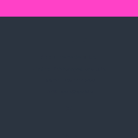
Spark Promotions Kft.
Címünk:
1135 Budapest, Jász u. 13.
Telefon:
+36 1 412 3760
Email:
spark@spark.hu
Rólunk