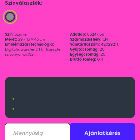
Színválaszték:
Szín:
Szürke
Adatlap:
63247.pdf
Méret:
29 × 13 × 43 cm
Származási hely:
CN
Emblémázási technológia:
Vámtarifaszám:
42029211
Digitális transfer(DT),
Transzfer
Gyűjtőcsomag:
20
szitanyomás(S2),
Egységcsomag:
20
Bruttó tömeg:
0.4
6 700 Ft
•
Budapesti raktárkészlet:
2 db
•
Nemzetközi raktárkészlet:
456 db
Ajánlatkérés