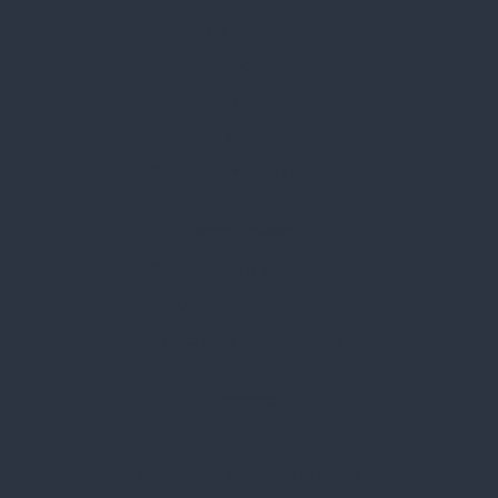
Kik vagyunk
Kapcsolat
Blog
Karrier
Gyakran Ismételt Kérdések
Szolgáltatásaink
Professzionális tanácsadás
Egyedi reklámajándékok
Lapozható katalógusaink
Információk
Adatvédelmi nyilatkozat
Vásárlási és szállítási feltételek