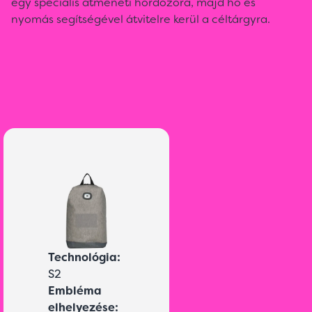
egy speciális átmeneti hordozóra, majd hő és
nyomás segítségével átvitelre kerül a céltárgyra.
Technológia:
S2
Embléma
elhelyezése: