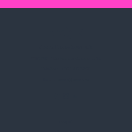
Spark Promotions Kft.
Címünk:
1135 Budapest, Jász u. 13.
Telefon:
+36 1 412 3760
Email:
spark@spark.hu
Rólunk