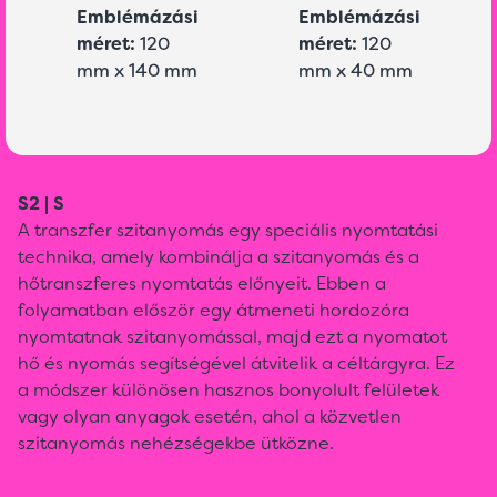
Emblémázási
Emblémázási
méret:
120
méret:
120
mm x 140 mm
mm x 40 mm
S2 | S
A transzfer szitanyomás egy speciális nyomtatási
technika, amely kombinálja a szitanyomás és a
hőtranszferes nyomtatás előnyeit. Ebben a
folyamatban először egy átmeneti hordozóra
nyomtatnak szitanyomással, majd ezt a nyomatot
hő és nyomás segítségével átvitelik a céltárgyra. Ez
a módszer különösen hasznos bonyolult felületek
vagy olyan anyagok esetén, ahol a közvetlen
szitanyomás nehézségekbe ütközne.