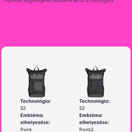
nyomás segítségével átvitelre kerül a céltárgyra.
Technológia:
Technológia:
S2
S2
Embléma
Embléma
elhelyezése:
elhelyezése:
front
front2