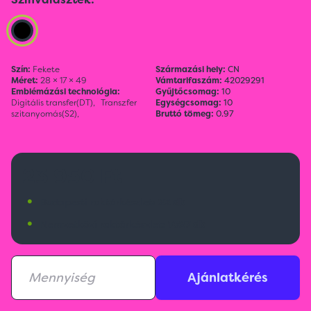
Szín:
Fekete
Származási hely:
CN
Méret:
28 × 17 × 49
Vámtarifaszám:
42029291
Emblémázási technológia:
Gyűjtőcsomag:
10
Digitális transfer(DT),
Transzfer
Egységcsomag:
10
szitanyomás(S2),
Bruttó tömeg:
0.97
23 950 Ft
•
Budapesti raktárkészlet:
22 db
•
Nemzetközi raktárkészlet:
1027 db
Ajánlatkérés