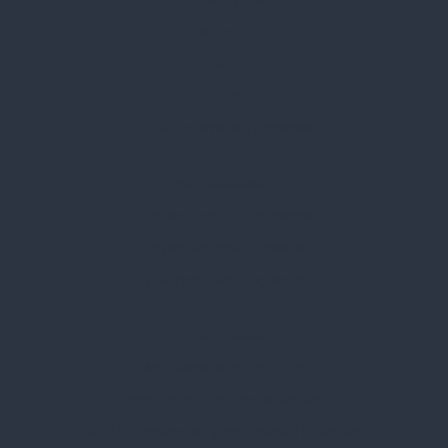
Kik vagyunk
Kapcsolat
Blog
Karrier
Gyakran Ismételt Kérdések
Szolgáltatásaink
Professzionális tanácsadás
Egyedi reklámajándékok
Lapozható katalógusaink
Információk
Adatvédelmi nyilatkozat
Vásárlási és szállítási feltételek
Jogi közlemény és igénybevételi feltételek