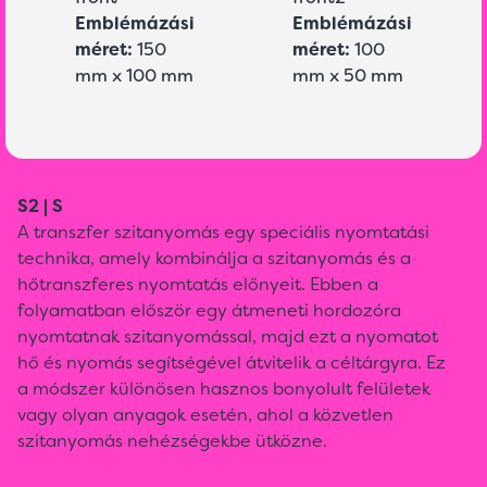
Emblémázási
Emblémázási
méret:
150
méret:
100
mm x 100 mm
mm x 50 mm
S2 | S
A transzfer szitanyomás egy speciális nyomtatási
technika, amely kombinálja a szitanyomás és a
hőtranszferes nyomtatás előnyeit. Ebben a
folyamatban először egy átmeneti hordozóra
nyomtatnak szitanyomással, majd ezt a nyomatot
hő és nyomás segítségével átvitelik a céltárgyra. Ez
a módszer különösen hasznos bonyolult felületek
vagy olyan anyagok esetén, ahol a közvetlen
szitanyomás nehézségekbe ütközne.