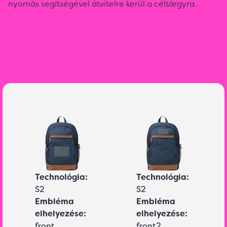
nyomás segítségével átvitelre kerül a céltárgyra.
Technológia:
Technológia:
S2
S2
Embléma
Embléma
elhelyezése:
elhelyezése:
front
front2