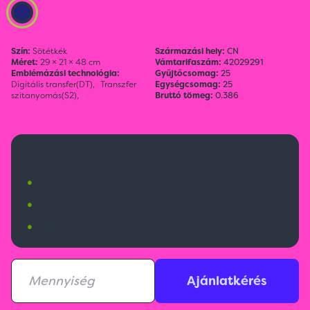
Szín:
Sötétkék
Származási hely:
CN
Méret:
29 × 21 × 48 cm
Vámtarifaszám:
42029291
Emblémázási technológia:
Gyűjtőcsomag:
25
Digitális transfer(DT),
Transzfer
Egységcsomag:
25
szitanyomás(S2),
Bruttó tömeg:
0.386
8 300 Ft
•
Budapesti raktárkészlet:
19 db
•
Nemzetközi raktárkészlet:
1267 db
•
Érkezik:
3000 db
Ajánlatkérés