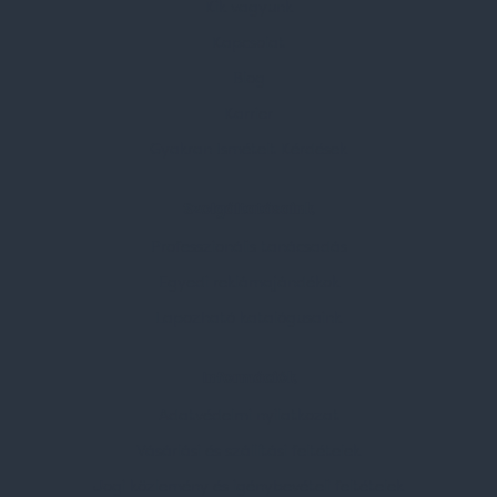
Kik vagyunk
Kapcsolat
Blog
Karrier
Gyakran Ismételt Kérdések
Szolgáltatásaink
Professzionális tanácsadás
Egyedi reklámajándékok
Lapozható katalógusaink
Információk
Adatvédelmi nyilatkozat
Vásárlási és szállítási feltételek
Jogi közlemény és igénybevételi feltételek