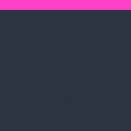
Spark Promotions Kft.
Címünk:
1135 Budapest, Jász u. 13.
Telefon:
+36 1 412 3760
Email:
spark@spark.hu
Rólunk