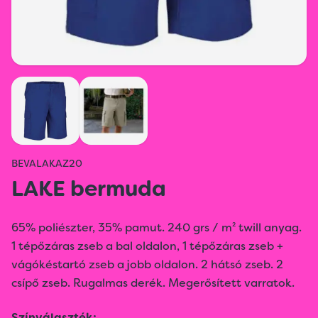
BEVALAKAZ20
LAKE bermuda
65% poliészter, 35% pamut. 240 grs / m² twill anyag.
1 tépőzáras zseb a bal oldalon, 1 tépőzáras zseb +
vágókéstartó zseb a jobb oldalon. 2 hátsó zseb. 2
csípő zseb. Rugalmas derék. Megerősített varratok.
Színválaszték: