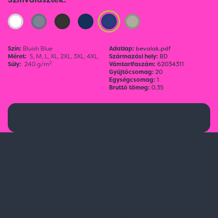
Szín:
Bluish Blue
Adatlap:
bevalak.pdf
Méret:
S,
M,
L,
XL,
2XL,
3XL,
4XL,
Származási hely:
BD
2
Súly:
240 g/m
Vámtarifaszám:
62034311
Gyűjtőcsomag:
20
Egységcsomag:
1
Bruttó tömeg:
0.35
Ez a termék jelenleg nem elérhető.
Spark Promotions Kft.
Címünk:
1135 Budapest, Jász u. 13.