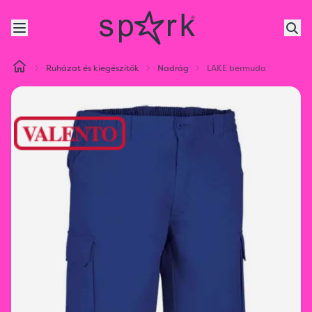
Ruházat és kiegészítők
Nadrág
LAKE bermuda