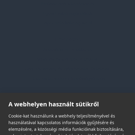
Professzionális tanácsadás
Egyedi reklámajándékok
Lapozható katalógusaink
Információk
Adatvédelmi nyilatkozat
Vásárlási és szállítási feltételek
Jogi közlemény és igénybevételi feltételek
Etikai és társadalmi felelősségvállalás
Feliratkozás hírlevélre
A webhelyen használt sütikről
Email címed:
Cookie-kat használunk a webhely teljesítményével és
használatával kapcsolatos információk gyűjtésére és
elemzésére, a közösségi média funkcióinak biztosítására,
elfogadom az adatvédelmi szabályzatot