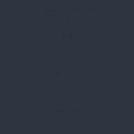
Telefon:
+36 1 412 3760
Email:
spark@spark.hu
Rólunk
Kik vagyunk
Kapcsolat
Blog
Karrier
Gyakran Ismételt Kérdések
Szolgáltatásaink