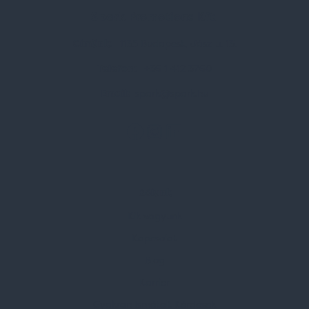
Spark Promotions Kft.
Címünk:
1135 Budapest, Jász u. 13.
Telefon:
+36 1 412 3760
Email:
spark@spark.hu
Rólunk
Kik vagyunk
Kapcsolat
Blog
Karrier
Gyakran Ismételt Kérdések