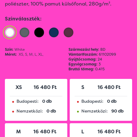
poliészter, 100% pamut külsőfonal, 280g/m².
Színválaszték:
Szín:
White
Származási hely:
BD
Méret:
XS,
S,
M,
L,
XL,
Vámtarifaszám:
61102099
Gyűjtőcsomag:
24
Egységcsomag:
3
Bruttó tömeg:
0.415
XS
16 480 Ft
S
16 480 Ft
•
•
Budapesti:
0 db
Budapesti:
0 db
•
•
Nemzetközi:
0 db
Nemzetközi:
90 db
M
16 480 Ft
L
16 480 Ft