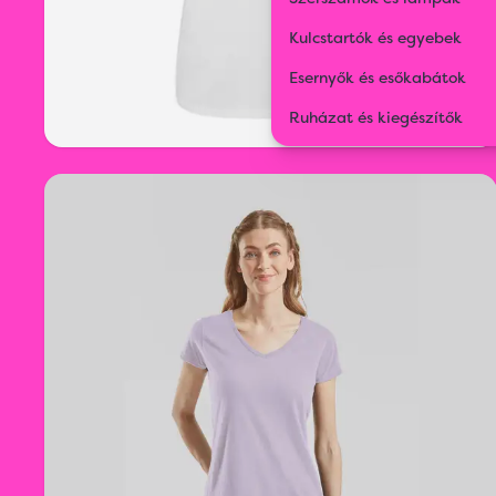
Kulcstartók és egyebek
Esernyők és esőkabátok
Ruházat és kiegészítők