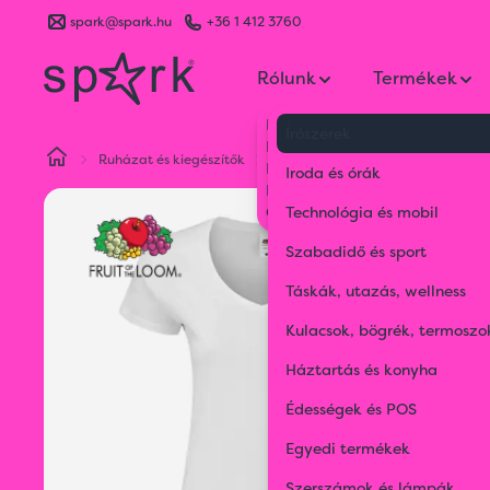
spark@spark.hu
+36 1 412 3760
Rólunk
Termékek
Kik vagyunk
Írószerek
Kapcsolat
Ruházat és kiegészítők
Póló (t-shirt)
LADIES 150 V-NE
Blog
Iroda és órák
Karrier
Gyakran Ismételt Kérdések
Technológia és mobil
Szabadidő és sport
Táskák, utazás, wellness
Kulacsok, bögrék, termoszo
Háztartás és konyha
Édességek és POS
Egyedi termékek
Szerszámok és lámpák