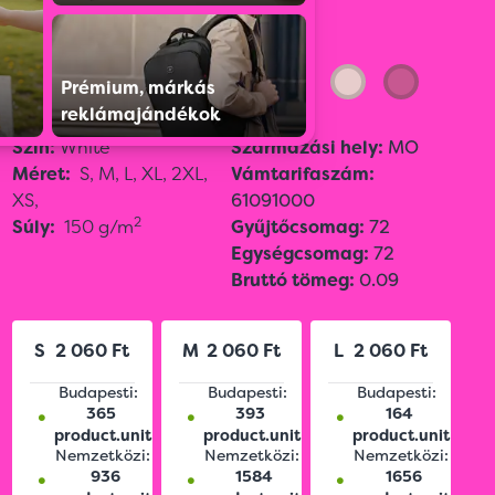
Színválaszték:
Prémium, márkás
reklámajándékok
Szín:
White
Származási hely:
MO
Méret:
S,
M,
L,
XL,
2XL,
Vámtarifaszám:
XS,
61091000
2
Súly:
150 g/m
Gyűjtőcsomag:
72
Egységcsomag:
72
Bruttó tömeg:
0.09
S
2 060 Ft
M
2 060 Ft
L
2 060 Ft
Budapesti:
Budapesti:
Budapesti:
•
•
•
365
393
164
product.unit
product.unit
product.unit
Nemzetközi:
Nemzetközi:
Nemzetközi:
•
•
•
936
1584
1656