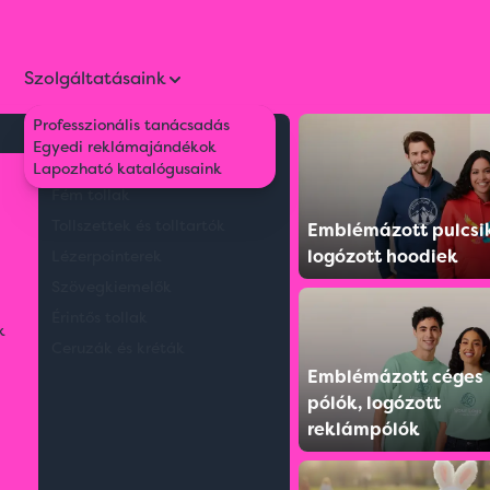
Szolgáltatásaink
Professzionális tanácsadás
Környezetbarát tollak
Egyedi reklámajándékok
CK T
Műanyag tollak
Lapozható katalógusaink
Fém tollak
Tollszettek és tolltartók
Emblémázott pulcsi
logózott hoodiek
Lézerpointerek
Szövegkiemelők
Érintős tollak
k
Ceruzák és kréták
Emblémázott céges
pólók, logózott
reklámpólók