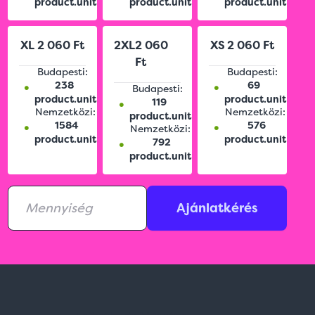
product.unit
product.unit
product.unit
XL
2 060 Ft
2XL
2 060
XS
2 060 Ft
Ft
Budapesti:
Budapesti:
•
•
238
69
Budapesti:
•
product.unit
product.unit
119
Nemzetközi:
Nemzetközi:
product.unit
•
•
1584
576
Nemzetközi:
•
product.unit
product.unit
792
product.unit
Ajánlatkérés